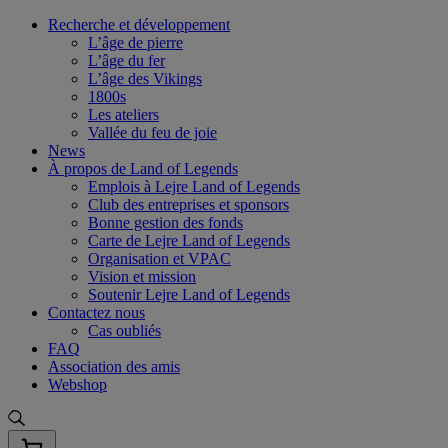
Skip
Recherche et développement
to
L’âge de pierre
content
L’âge du fer
L’âge des Vikings
1800s
Les ateliers
Vallée du feu de joie
News
À propos de Land of Legends
Emplois à Lejre Land of Legends
Club des entreprises et sponsors
Bonne gestion des fonds
Carte de Lejre Land of Legends
Organisation et VPAC
Vision et mission
Soutenir Lejre Land of Legends
Contactez nous
Cas oubliés
FAQ
Association des amis
Webshop