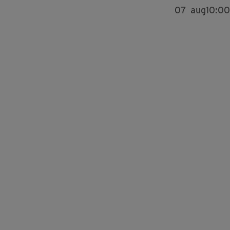
07
aug
10:00