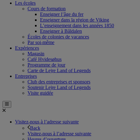
Les écoles
Cours de formation
Enseigner l’âge du fer
Enseigner dans la région de Viking
L’enseignement dans les années 1850
Enseigner à Båldalen
Écoles de colonies de vacances
Par soi-même
Expériences
Magasin
Café Hvidesøhus
Programme de jour
Carte de Lejre Land of Legends
Entreprises
Club des entreprises et sponsors
Soutenir Lejre Land of Legends
Visite guidée
Visitez-nous à l’adresse suivante
Back
Visitez-nous à l’adresse suivante
Heures d’ouverture