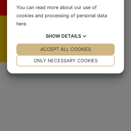
You can read more about our use of
cookies and processing of personal data
here
.
SHOW
DETAILS
YES
ACCEPT ALL COOKIES
NO
YES
NO
NECESSARY
PREFERENCES
ONLY NECESSARY COOKIES
De
YES
NO
YES
NO
MARKETING
STATISTICS