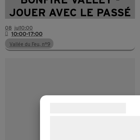
JOUER AVEC LE PASSÉ
08
jul
10:00
10:00-17:00
Vallée du Feu, n°9
Samtykke til cookies
Vi og vores samarbejdspartnere brug
teknologier, herunder cookies, til at
indsamle oplysninger om dig til forske