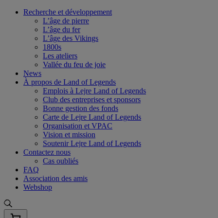
Skip
Recherche et développement
to
L’âge de pierre
content
L’âge du fer
L’âge des Vikings
1800s
Les ateliers
Vallée du feu de joie
News
À propos de Land of Legends
Emplois à Lejre Land of Legends
Club des entreprises et sponsors
Bonne gestion des fonds
Carte de Lejre Land of Legends
Organisation et VPAC
Vision et mission
Soutenir Lejre Land of Legends
Contactez nous
Cas oubliés
FAQ
Association des amis
Webshop