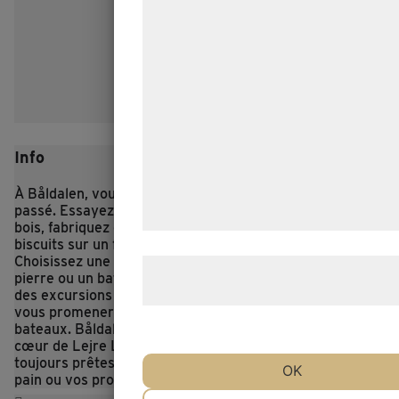
formål, herunder: Tilpasning af annonc
bedre brugeroplevelse, funktionalitet,
statistik og marketing. Disse oplysnin
kan blive delt med annoncerings- og
analysepartnere, som kan kombinere
med data, du tidligere har givet dem e
Info
de har indsamlet gennem din brug af 
tjenester. Ved at klikke på 'OK' giver 
À Båldalen, vous et votre famille pouvez jouer avec le
passé. Essayez les haches de l’âge de fer et la coupe du
samtykke til disse formål.
bois, fabriquez de la farine et faites cuire vos propres
biscuits sur un feu de camp, ou faites de la voile.
Choisissez une pirogue comme celles utilisées à l’âge de
Læs mere om vores brug af cookies 
pierre ou un bateau à rames comme ceux utilisés lors
behandling af persondata
her
.
des excursions du dimanche en 1900. Vous pouvez aussi
vous promener sur le lac dans les deux types de
bateaux. Båldalen est un ancien atelier de bricolage et le
cœur de Lejre Land of Legends, où les braises sont
toujours prêtes pour que vous apportiez votre propre
OK
pain ou vos propres saucisses.
NØDVENDIGE
PRÆFERENCE