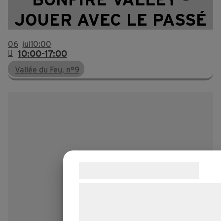
JOUER AVEC LE PASSÉ
06
jul
10:00
10:00-17:00
Vallée du Feu, n°9
Samtykke til cookies
Vi og vores samarbejdspartnere brug
teknologier, herunder cookies, til at
indsamle oplysninger om dig til forske