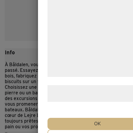
formål, herunder: Tilpasning af annonc
bedre brugeroplevelse, funktionalitet,
statistik og marketing. Disse oplysnin
kan blive delt med annoncerings- og
analysepartnere, som kan kombinere
med data, du tidligere har givet dem e
Info
de har indsamlet gennem din brug af 
tjenester. Ved at klikke på 'OK' giver 
À Båldalen, vous et votre famille pouvez jouer avec le
passé. Essayez les haches de l’âge de fer et la coupe du
samtykke til disse formål.
bois, fabriquez de la farine et faites cuire vos propres
biscuits sur un feu de camp, ou faites de la voile.
Choisissez une pirogue comme celles utilisées à l’âge de
Læs mere om vores brug af cookies 
pierre ou un bateau à rames comme ceux utilisés lors
behandling af persondata
her
.
des excursions du dimanche en 1900. Vous pouvez aussi
vous promener sur le lac dans les deux types de
bateaux. Båldalen est un ancien atelier de bricolage et le
cœur de Lejre Land of Legends, où les braises sont
toujours prêtes pour que vous apportiez votre propre
OK
pain ou vos propres saucisses.
NØDVENDIGE
PRÆFERENCE