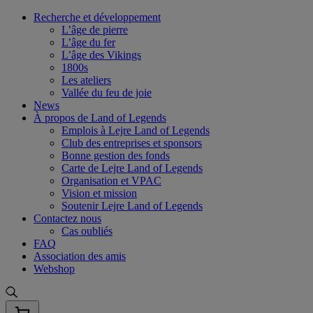
Skip
Recherche et développement
to
L’âge de pierre
content
L’âge du fer
L’âge des Vikings
1800s
Les ateliers
Vallée du feu de joie
News
À propos de Land of Legends
Emplois à Lejre Land of Legends
Club des entreprises et sponsors
Bonne gestion des fonds
Carte de Lejre Land of Legends
Organisation et VPAC
Vision et mission
Soutenir Lejre Land of Legends
Contactez nous
Cas oubliés
FAQ
Association des amis
Webshop