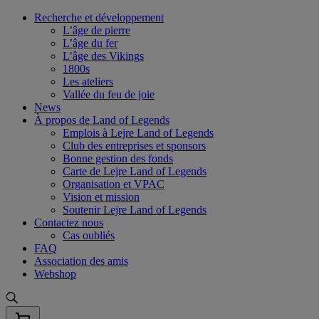
Skip
Recherche et développement
to
L’âge de pierre
content
L’âge du fer
L’âge des Vikings
1800s
Les ateliers
Vallée du feu de joie
News
À propos de Land of Legends
Emplois à Lejre Land of Legends
Club des entreprises et sponsors
Bonne gestion des fonds
Carte de Lejre Land of Legends
Organisation et VPAC
Vision et mission
Soutenir Lejre Land of Legends
Contactez nous
Cas oubliés
FAQ
Association des amis
Webshop