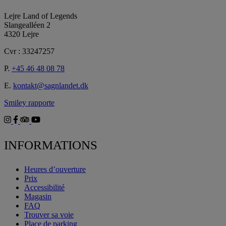
Lejre Land of Legends
Slangealléen 2
4320 Lejre
Cvr : 33247257
P.
+45 46 48 08 78
E.
kontakt@sagnlandet.dk
Smiley rapporte
INFORMATIONS
Heures d’ouverture
Prix
Accessibilité
Magasin
FAQ
Trouver sa voie
Place de parking