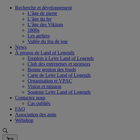
Skip
Recherche et développement
to
L’âge de pierre
content
L’âge du fer
L’âge des Vikings
1800s
Les ateliers
Vallée du feu de joie
News
À propos de Land of Legends
Emplois à Lejre Land of Legends
Club des entreprises et sponsors
Bonne gestion des fonds
Carte de Lejre Land of Legends
Organisation et VPAC
Vision et mission
Soutenir Lejre Land of Legends
Contactez nous
Cas oubliés
FAQ
Association des amis
Webshop