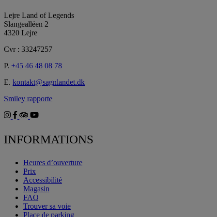
Lejre Land of Legends
Slangealléen 2
4320 Lejre
Cvr : 33247257
P.
+45 46 48 08 78
E.
kontakt@sagnlandet.dk
Smiley rapporte
INFORMATIONS
Heures d’ouverture
Prix
Accessibilité
Magasin
FAQ
Trouver sa voie
Place de parking