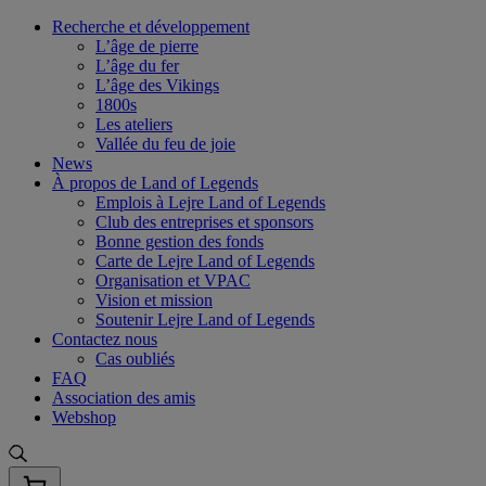
Skip
Recherche et développement
to
L’âge de pierre
content
L’âge du fer
L’âge des Vikings
1800s
Les ateliers
Vallée du feu de joie
News
À propos de Land of Legends
Emplois à Lejre Land of Legends
Club des entreprises et sponsors
Bonne gestion des fonds
Carte de Lejre Land of Legends
Organisation et VPAC
Vision et mission
Soutenir Lejre Land of Legends
Contactez nous
Cas oubliés
FAQ
Association des amis
Webshop