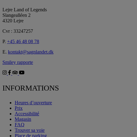
Lejre Land of Legends
Slangealléen 2
4320 Lejre
Cvr : 33247257
P.
+45 46 48 08 78
E.
kontakt@sagnlandet.dk
Smiley rapporte
INFORMATIONS
Heures d’ouverture
Prix
Accessibilité
Magasin
FAQ
Trouver sa voie
Place de parking