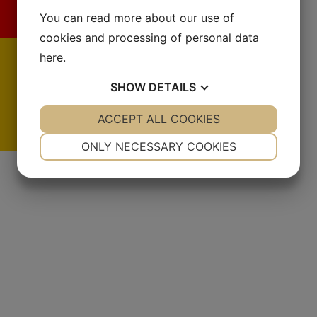
You can read more about our use of
cookies and processing of personal data
here
.
SHOW
DETAILS
YES
ACCEPT ALL COOKIES
NO
YES
NO
NECESSARY
PREFERENCES
ONLY NECESSARY COOKIES
De
YES
NO
YES
NO
MARKETING
STATISTICS