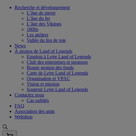
Skip
Recherche et développement
to
L’âge de pierre
content
L’âge du fer
L’âge des Vikings
1800s
Les ateliers
Vallée du feu de joie
News
À propos de Land of Legends
Emplois à Lejre Land of Legends
Club des entreprises et sponsors
Bonne gestion des fonds
Carte de Lejre Land of Legends
Organisation et VPAC
Vision et mission
Soutenir Lejre Land of Legends
Contactez nous
Cas oubliés
FAQ
Association des amis
Webshop