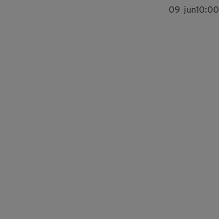
09
jun
10:00