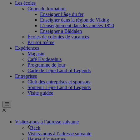
Les écoles
Cours de formation
Enseigner l’âge du fer
Enseigner dans la région de Viking
L’enseignement dans les années 1850
Enseigner à Båldalen
Écoles de colonies de vacances
Par soi-même
Expériences
Magasin
Café Hvidesøhus
Programme de jour
Carte de Lejre Land of Legends
Entreprises
Club des entreprises et sponsors
Soutenir Lejre Land of Legends
Visite guidée
Visitez-nous à l’adresse suivante
Back
Visitez-nous à l’adresse suivante
Heures d’ouverture