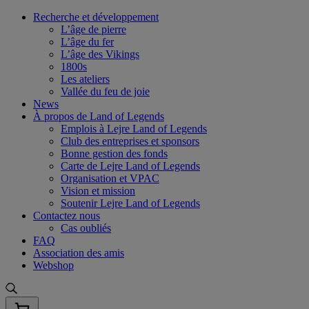
Skip
Recherche et développement
to
L’âge de pierre
content
L’âge du fer
L’âge des Vikings
1800s
Les ateliers
Vallée du feu de joie
News
À propos de Land of Legends
Emplois à Lejre Land of Legends
Club des entreprises et sponsors
Bonne gestion des fonds
Carte de Lejre Land of Legends
Organisation et VPAC
Vision et mission
Soutenir Lejre Land of Legends
Contactez nous
Cas oubliés
FAQ
Association des amis
Webshop