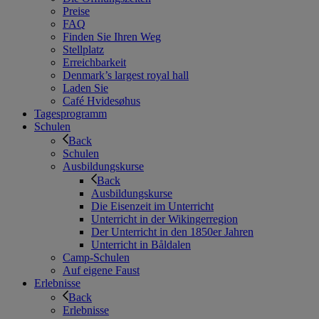
Preise
FAQ
Finden Sie Ihren Weg
Stellplatz
Erreichbarkeit
Denmark’s largest royal hall
Laden Sie
Café Hvidesøhus
Tagesprogramm
Schulen
Back
Schulen
Ausbildungskurse
Back
Ausbildungskurse
Die Eisenzeit im Unterricht
Unterricht in der Wikingerregion
Der Unterricht in den 1850er Jahren
Unterricht in Båldalen
Camp-Schulen
Auf eigene Faust
Erlebnisse
Back
Erlebnisse