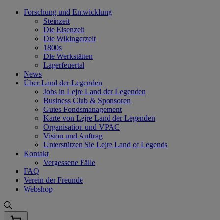
Skip
Forschung und Entwicklung
to
Steinzeit
content
Die Eisenzeit
Die Wikingerzeit
1800s
Die Werkstätten
Lagerfeuertal
News
Über Land der Legenden
Jobs in Lejre Land der Legenden
Business Club & Sponsoren
Gutes Fondsmanagement
Karte von Lejre Land der Legenden
Organisation und VPAC
Vision und Auftrag
Unterstützen Sie Lejre Land of Legends
Kontakt
Vergessene Fälle
FAQ
Verein der Freunde
Webshop