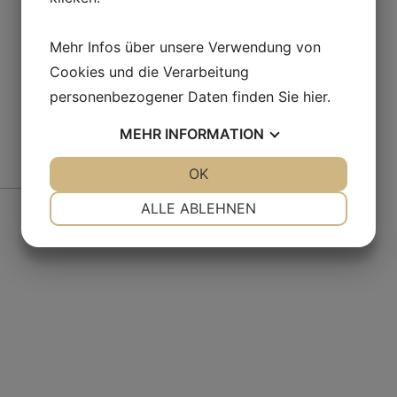
Mehr Infos über unsere Verwendung von
Cookies und die Verarbeitung
personenbezogener Daten finden Sie
hier
.
MEHR
INFORMATION
JA
NEIN
OK
JA
NEIN
Fr
NOTWENDIG
PRÄFERENZEN
ALLE ABLEHNEN
JA
NEIN
JA
NEIN
MARKETING
STATISTIKEN