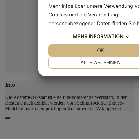
Mehr Infos über unsere Verwendung v
Cookies und die Verarbeitung
personenbezogener Daten finden Sie
MEHR
INFORMATION
JA
NEIN
OK
JA
NEIN
NOTWENDIG
PRÄFERENZEN
ALLE ABLEHNEN
JA
NEIN
JA
NEIN
MARKETING
STATISTIKEN
Info
Die Kostümwerkstatt ist eine funktionierende Werkstatt, in der
Kostüme nachgebildet werden, vom Schnurrock der Egtved-
Mädchen bis zu den prächtigen Kostümen der Wikingerzeit.