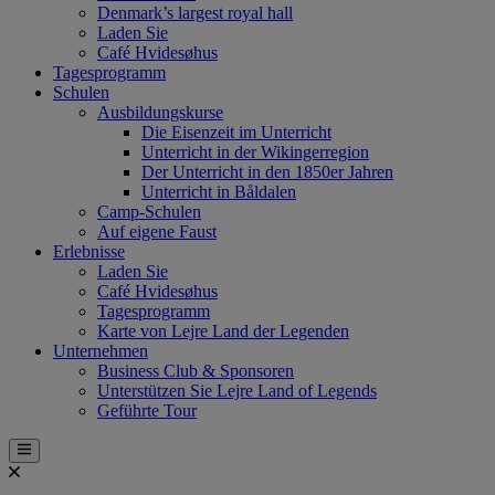
Denmark’s largest royal hall
Laden Sie
Café Hvidesøhus
Tagesprogramm
Schulen
Ausbildungskurse
Die Eisenzeit im Unterricht
Unterricht in der Wikingerregion
Der Unterricht in den 1850er Jahren
Unterricht in Båldalen
Camp-Schulen
Auf eigene Faust
Erlebnisse
Laden Sie
Café Hvidesøhus
Tagesprogramm
Karte von Lejre Land der Legenden
Unternehmen
Business Club & Sponsoren
Unterstützen Sie Lejre Land of Legends
Geführte Tour