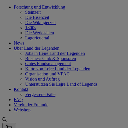
Skip
Forschung und Entwicklung
to
Steinzeit
content
Die Eisenzeit
Die Wikingerzeit
1800s
Die Werkstätten
Lagerfeuertal
News
Über Land der Legenden
Jobs in Lejre Land der Legenden
Business Club & Sponsoren
Gutes Fondsmanagement
Karte von Lejre Land der Legenden
Organisation und VPAC
Vision und Auftrag
Unterstützen Sie Lejre Land of Legends
Kontakt
Vergessene Fälle
FAQ
Verein der Freunde
Webshop