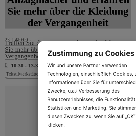
Sie mehr über die Kleidung
der Vergangenheit
23
jul
10:00
Treffen Sie den Anzugmacher und erfahren
Sie mehr über die Kleidung der
Zustimmung zu Cookies
Vergangenheit
Wir und unsere Partner verwenden
10.30 - 13.30 & 14.00 - 16.30
Technologien, einschließlich Cookies,
Tekstilwerkstätte, nr. 15
Informationen über Sie für unterschied
Zwecke, u.a.: Verbesserung des
Benutzererlebnisses, die Funktionalität
Statistiken und Marketing. Sie stimme
diesen Zwecken zu, wenn Sie auf „OK“
klicken.