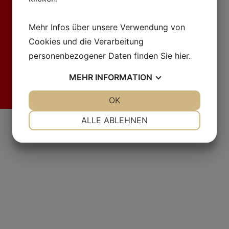
Mehr Infos über unsere Verwendung von
Cookies und die Verarbeitung
personenbezogener Daten finden Sie
hier
.
MEHR
INFORMATION
JA
NEIN
OK
JA
NEIN
Fr
NOTWENDIG
PRÄFERENZEN
ALLE ABLEHNEN
JA
NEIN
JA
NEIN
MARKETING
STATISTIKEN