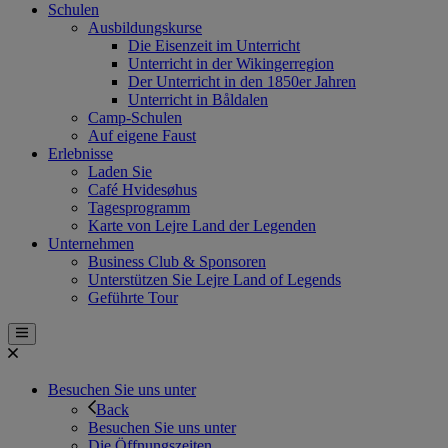
Schulen
Ausbildungskurse
Die Eisenzeit im Unterricht
Unterricht in der Wikingerregion
Der Unterricht in den 1850er Jahren
Unterricht in Båldalen
Camp-Schulen
Auf eigene Faust
Erlebnisse
Laden Sie
Café Hvidesøhus
Tagesprogramm
Karte von Lejre Land der Legenden
Unternehmen
Business Club & Sponsoren
Unterstützen Sie Lejre Land of Legends
Geführte Tour
Besuchen Sie uns unter
Back
Besuchen Sie uns unter
Die Öffnungszeiten