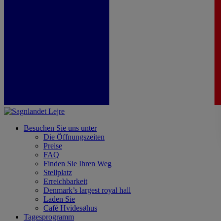
Besuchen Sie uns unter
Die Öffnungszeiten
Preise
FAQ
Finden Sie Ihren Weg
Stellplatz
Erreichbarkeit
Denmark’s largest royal hall
Laden Sie
Café Hvidesøhus
Tagesprogramm