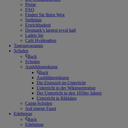
Preise
FAQ
Finden Sie Ihren Weg
Stellplatz
Erreichbarkeit
Denmark’s largest royal hall
Laden Sie
Café Hvidesøhus
Tagesprogramm
Schulen
Back
Schulen
Ausbildungskurse
Back
Ausbildungskurse
Die Eisenzeit im Unterricht
Unterricht in der Wikingerregion
Der Unterricht in den 1850er Jahren
Unterricht in Båldalen
Camp-Schulen
Auf eigene Faust
Erlebnisse
Back
Erlebnisse