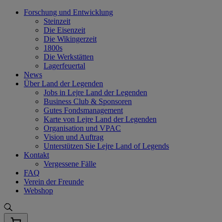
Skip
Forschung und Entwicklung
to
Steinzeit
content
Die Eisenzeit
Die Wikingerzeit
1800s
Die Werkstätten
Lagerfeuertal
News
Über Land der Legenden
Jobs in Lejre Land der Legenden
Business Club & Sponsoren
Gutes Fondsmanagement
Karte von Lejre Land der Legenden
Organisation und VPAC
Vision und Auftrag
Unterstützen Sie Lejre Land of Legends
Kontakt
Vergessene Fälle
FAQ
Verein der Freunde
Webshop