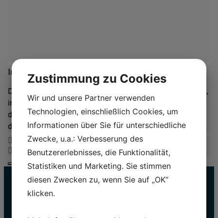
Info
Zustimmung zu Cookies
Die Kostümwerkstatt ist eine funktionierende Werkstatt,
Wir und unsere Partner verwenden
in der Kostüme nachgebildet werden, vom Schnurrock
Technologien, einschließlich Cookies, um
der Egtved-Mädchen bis zu den prächtigen Kostümen
Informationen über Sie für unterschiedliche
der Wikingerzeit.
Zwecke, u.a.: Verbesserung des
Benutzererlebnisses, die Funktionalität,
Statistiken und Marketing. Sie stimmen
diesen Zwecken zu, wenn Sie auf „OK“
klicken.