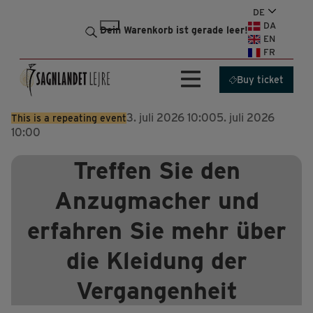
Skip
DE
DA
to
Dein Warenkorb ist gerade leer!
EN
content
FR
Buy ticket
3. juli 2026 10:00
5. juli 2026
This is a repeating event
10:00
Treffen Sie den
Anzugmacher und
erfahren Sie mehr über
die Kleidung der
Vergangenheit