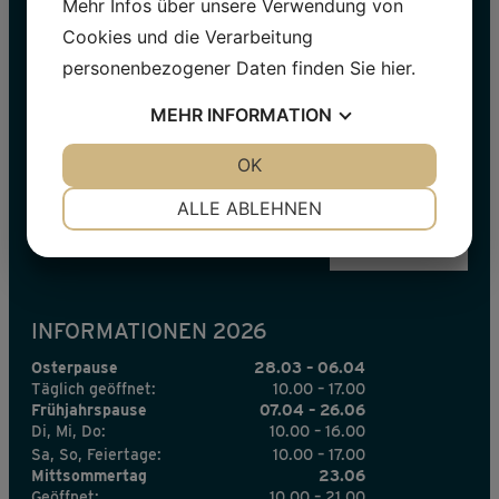
Mehr Infos über unsere Verwendung von
Cookies und die Verarbeitung
personenbezogener Daten finden Sie
hier
.
AUF DEM LAUFENDEN BLEIBEN
MEHR
INFORMATION
Name
JA
NEIN
OK
JA
NEIN
E-
NOTWENDIG
PRÄFERENZEN
mail
ALLE ABLEHNEN
*
JA
NEIN
JA
NEIN
MARKETING
STATISTIKEN
INFORMATIONEN 2026
Osterpause
28.03 – 06.04
Täglich geöffnet:
10.00 – 17.00
Frühjahrspause
07.04 – 26.06
Di, Mi, Do:
10.00 – 16.00
Sa, So, Feiertage:
10.00 – 17.00
Mittsommertag
23.06
Geöffnet:
10.00 – 21.00