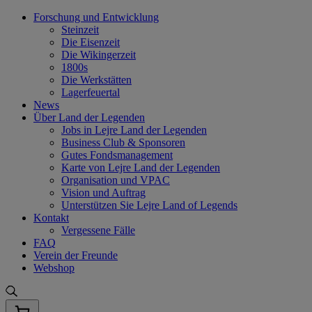
Skip
Forschung und Entwicklung
to
Steinzeit
content
Die Eisenzeit
Die Wikingerzeit
1800s
Die Werkstätten
Lagerfeuertal
News
Über Land der Legenden
Jobs in Lejre Land der Legenden
Business Club & Sponsoren
Gutes Fondsmanagement
Karte von Lejre Land der Legenden
Organisation und VPAC
Vision und Auftrag
Unterstützen Sie Lejre Land of Legends
Kontakt
Vergessene Fälle
FAQ
Verein der Freunde
Webshop