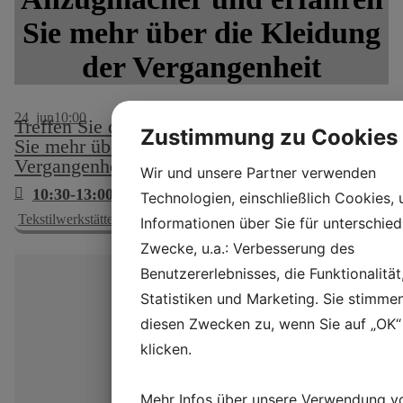
Sie mehr über die Kleidung
der Vergangenheit
24
jun
10:00
Treffen Sie den Anzugmacher und erfahren
Zustimmung zu Cookies
Sie mehr über die Kleidung der
Vergangenheit
Wir und unsere Partner verwenden
10:30-13:00 & 13.30-15.30
Technologien, einschließlich Cookies,
Tekstilwerkstätte, nr. 15
Informationen über Sie für unterschied
Zwecke, u.a.: Verbesserung des
Benutzererlebnisses, die Funktionalität
Statistiken und Marketing. Sie stimme
diesen Zwecken zu, wenn Sie auf „OK“
klicken.
Mehr Infos über unsere Verwendung v