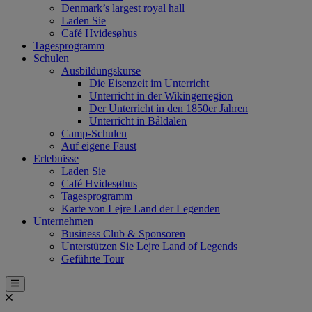
Denmark’s largest royal hall
Laden Sie
Café Hvidesøhus
Tagesprogramm
Schulen
Ausbildungskurse
Die Eisenzeit im Unterricht
Unterricht in der Wikingerregion
Der Unterricht in den 1850er Jahren
Unterricht in Båldalen
Camp-Schulen
Auf eigene Faust
Erlebnisse
Laden Sie
Café Hvidesøhus
Tagesprogramm
Karte von Lejre Land der Legenden
Unternehmen
Business Club & Sponsoren
Unterstützen Sie Lejre Land of Legends
Geführte Tour