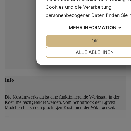
Cookies und die Verarbeitung
personenbezogener Daten finden Sie
MEHR
INFORMATION
JA
NEIN
OK
JA
NEIN
NOTWENDIG
PRÄFERENZEN
ALLE ABLEHNEN
JA
NEIN
JA
NEIN
MARKETING
STATISTIKEN
Info
Die Kostümwerkstatt ist eine funktionierende Werkstatt, in der
Kostüme nachgebildet werden, vom Schnurrock der Egtved-
Mädchen bis zu den prächtigen Kostümen der Wikingerzeit.