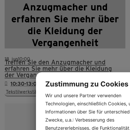
Anzugmacher und
erfahren Sie mehr über
die Kleidung der
Vergangenheit
18
jun
10:00
Treffen Sie den Anzugmacher und
erfahren Sie mehr über die Kleidung
der Vergangenheit
Zustimmung zu Cookies
10:30-13:00 & 13.30-15.30
Tekstilwerkstätte, nr. 15
Wir und unsere Partner verwenden
Technologien, einschließlich Cookies,
Informationen über Sie für unterschied
Zwecke, u.a.: Verbesserung des
Benutzererlebnisses, die Funktionalität