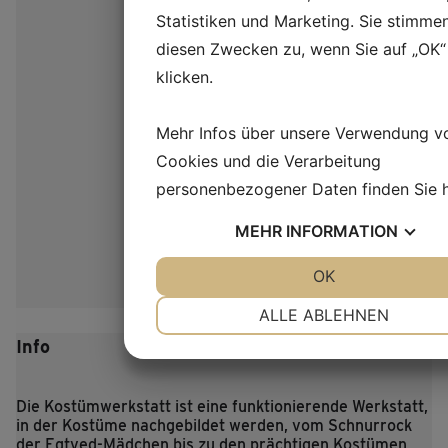
Statistiken und Marketing. Sie stimme
diesen Zwecken zu, wenn Sie auf „OK“
klicken.
Mehr Infos über unsere Verwendung v
Cookies und die Verarbeitung
personenbezogener Daten finden Sie
MEHR
INFORMATION
JA
NEIN
OK
JA
NEIN
NOTWENDIG
PRÄFERENZEN
ALLE ABLEHNEN
Info
JA
NEIN
JA
NEIN
MARKETING
STATISTIKEN
Die Kostümwerkstatt ist eine funktionierende Werkstatt,
in der Kostüme nachgebildet werden, vom Schnurrock
der Egtved-Mädchen bis zu den prächtigen Kostümen