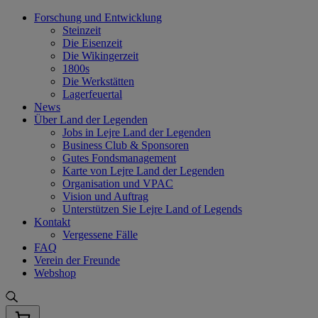
Skip
Forschung und Entwicklung
to
Steinzeit
content
Die Eisenzeit
Die Wikingerzeit
1800s
Die Werkstätten
Lagerfeuertal
News
Über Land der Legenden
Jobs in Lejre Land der Legenden
Business Club & Sponsoren
Gutes Fondsmanagement
Karte von Lejre Land der Legenden
Organisation und VPAC
Vision und Auftrag
Unterstützen Sie Lejre Land of Legends
Kontakt
Vergessene Fälle
FAQ
Verein der Freunde
Webshop