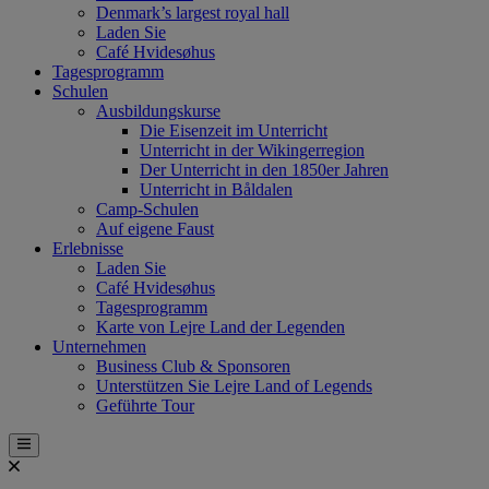
Denmark’s largest royal hall
Laden Sie
Café Hvidesøhus
Tagesprogramm
Schulen
Ausbildungskurse
Die Eisenzeit im Unterricht
Unterricht in der Wikingerregion
Der Unterricht in den 1850er Jahren
Unterricht in Båldalen
Camp-Schulen
Auf eigene Faust
Erlebnisse
Laden Sie
Café Hvidesøhus
Tagesprogramm
Karte von Lejre Land der Legenden
Unternehmen
Business Club & Sponsoren
Unterstützen Sie Lejre Land of Legends
Geführte Tour