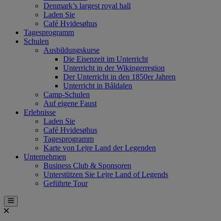
Denmark’s largest royal hall
Laden Sie
Café Hvidesøhus
Tagesprogramm
Schulen
Ausbildungskurse
Die Eisenzeit im Unterricht
Unterricht in der Wikingerregion
Der Unterricht in den 1850er Jahren
Unterricht in Båldalen
Camp-Schulen
Auf eigene Faust
Erlebnisse
Laden Sie
Café Hvidesøhus
Tagesprogramm
Karte von Lejre Land der Legenden
Unternehmen
Business Club & Sponsoren
Unterstützen Sie Lejre Land of Legends
Geführte Tour