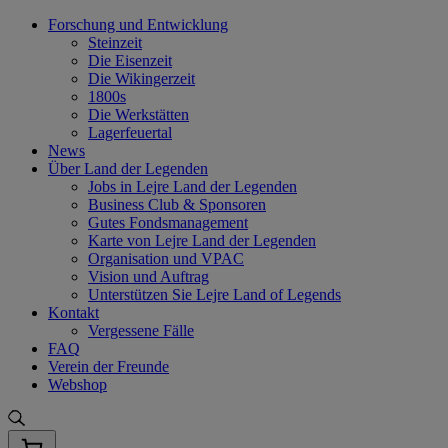
Skip
Forschung und Entwicklung
to
Steinzeit
content
Die Eisenzeit
Die Wikingerzeit
1800s
Die Werkstätten
Lagerfeuertal
News
Über Land der Legenden
Jobs in Lejre Land der Legenden
Business Club & Sponsoren
Gutes Fondsmanagement
Karte von Lejre Land der Legenden
Organisation und VPAC
Vision und Auftrag
Unterstützen Sie Lejre Land of Legends
Kontakt
Vergessene Fälle
FAQ
Verein der Freunde
Webshop