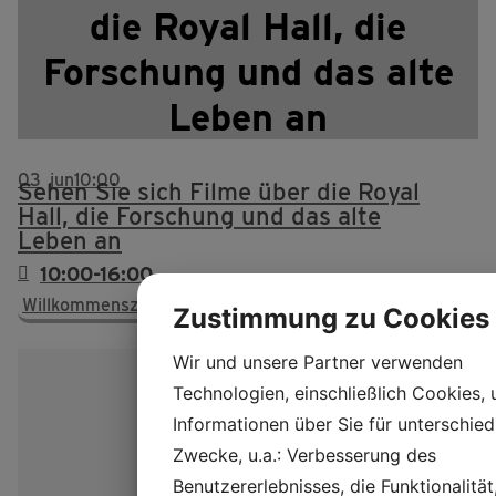
die Royal Hall, die
Forschung und das alte
Leben an
03
jun
10:00
Sehen Sie sich Filme über die Royal
Hall, die Forschung und das alte
Leben an
10:00-16:00
Willkommenszentrum und Kino, nr. 2
Zustimmung zu Cookies
Wir und unsere Partner verwenden
Technologien, einschließlich Cookies,
Informationen über Sie für unterschied
Zwecke, u.a.: Verbesserung des
Benutzererlebnisses, die Funktionalität