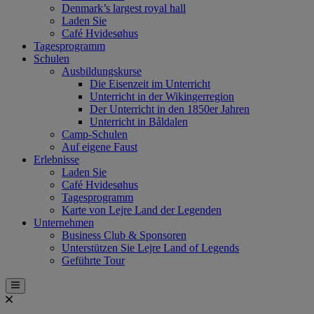
Denmark’s largest royal hall
Laden Sie
Café Hvidesøhus
Tagesprogramm
Schulen
Ausbildungskurse
Die Eisenzeit im Unterricht
Unterricht in der Wikingerregion
Der Unterricht in den 1850er Jahren
Unterricht in Båldalen
Camp-Schulen
Auf eigene Faust
Erlebnisse
Laden Sie
Café Hvidesøhus
Tagesprogramm
Karte von Lejre Land der Legenden
Unternehmen
Business Club & Sponsoren
Unterstützen Sie Lejre Land of Legends
Geführte Tour