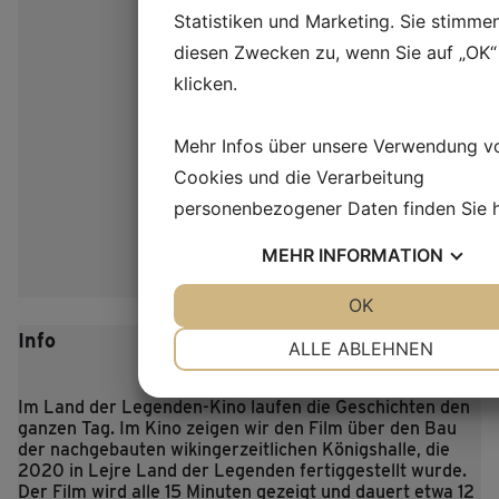
Statistiken und Marketing. Sie stimme
diesen Zwecken zu, wenn Sie auf „OK“
klicken.
Mehr Infos über unsere Verwendung v
Cookies und die Verarbeitung
personenbezogener Daten finden Sie
MEHR
INFORMATION
JA
NEIN
OK
JA
NEIN
NOTWENDIG
PRÄFERENZEN
Info
ALLE ABLEHNEN
JA
NEIN
JA
NEIN
Im Land der Legenden-Kino laufen die Geschichten den
MARKETING
STATISTIKEN
ganzen Tag. Im Kino zeigen wir den Film über den Bau
der nachgebauten wikingerzeitlichen Königshalle, die
2020 in Lejre Land der Legenden fertiggestellt wurde.
Der Film wird alle 15 Minuten gezeigt und dauert etwa 12