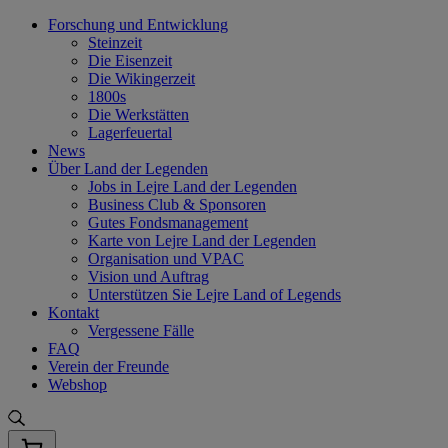
Skip
Forschung und Entwicklung
to
Steinzeit
content
Die Eisenzeit
Die Wikingerzeit
1800s
Die Werkstätten
Lagerfeuertal
News
Über Land der Legenden
Jobs in Lejre Land der Legenden
Business Club & Sponsoren
Gutes Fondsmanagement
Karte von Lejre Land der Legenden
Organisation und VPAC
Vision und Auftrag
Unterstützen Sie Lejre Land of Legends
Kontakt
Vergessene Fälle
FAQ
Verein der Freunde
Webshop