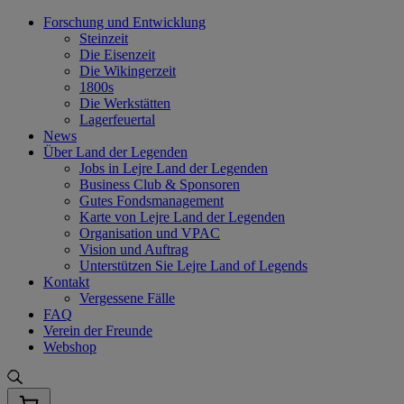
Skip
Forschung und Entwicklung
to
Steinzeit
content
Die Eisenzeit
Die Wikingerzeit
1800s
Die Werkstätten
Lagerfeuertal
News
Über Land der Legenden
Jobs in Lejre Land der Legenden
Business Club & Sponsoren
Gutes Fondsmanagement
Karte von Lejre Land der Legenden
Organisation und VPAC
Vision und Auftrag
Unterstützen Sie Lejre Land of Legends
Kontakt
Vergessene Fälle
FAQ
Verein der Freunde
Webshop