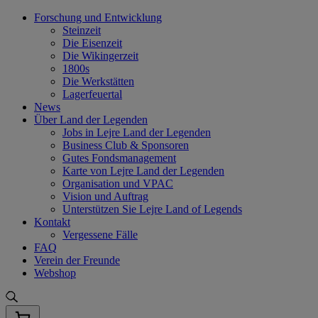
Skip
Forschung und Entwicklung
to
Steinzeit
content
Die Eisenzeit
Die Wikingerzeit
1800s
Die Werkstätten
Lagerfeuertal
News
Über Land der Legenden
Jobs in Lejre Land der Legenden
Business Club & Sponsoren
Gutes Fondsmanagement
Karte von Lejre Land der Legenden
Organisation und VPAC
Vision und Auftrag
Unterstützen Sie Lejre Land of Legends
Kontakt
Vergessene Fälle
FAQ
Verein der Freunde
Webshop