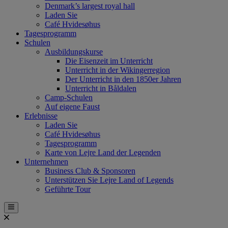
Denmark’s largest royal hall
Laden Sie
Café Hvidesøhus
Tagesprogramm
Schulen
Ausbildungskurse
Die Eisenzeit im Unterricht
Unterricht in der Wikingerregion
Der Unterricht in den 1850er Jahren
Unterricht in Båldalen
Camp-Schulen
Auf eigene Faust
Erlebnisse
Laden Sie
Café Hvidesøhus
Tagesprogramm
Karte von Lejre Land der Legenden
Unternehmen
Business Club & Sponsoren
Unterstützen Sie Lejre Land of Legends
Geführte Tour