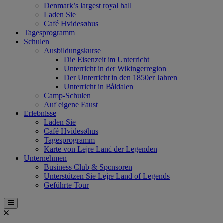
Denmark’s largest royal hall
Laden Sie
Café Hvidesøhus
Tagesprogramm
Schulen
Ausbildungskurse
Die Eisenzeit im Unterricht
Unterricht in der Wikingerregion
Der Unterricht in den 1850er Jahren
Unterricht in Båldalen
Camp-Schulen
Auf eigene Faust
Erlebnisse
Laden Sie
Café Hvidesøhus
Tagesprogramm
Karte von Lejre Land der Legenden
Unternehmen
Business Club & Sponsoren
Unterstützen Sie Lejre Land of Legends
Geführte Tour