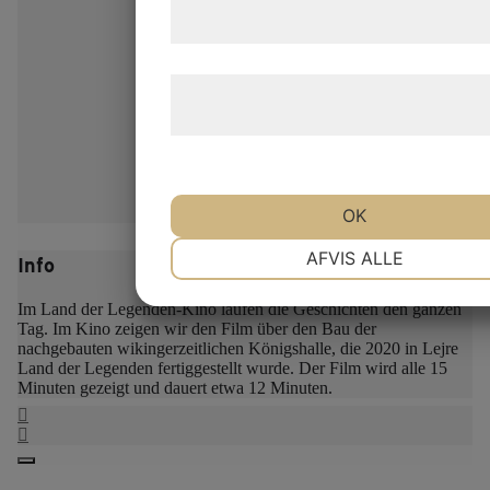
samtykke til disse formål.
Læs mere om vores brug af cookies o
behandling af persondata
her
.
OK
NØDVENDIGE
PRÆFERENCE
AFVIS ALLE
Info
Im Land der Legenden-Kino laufen die Geschichten den ganzen
MARKETING
STATISTIK
Tag. Im Kino zeigen wir den Film über den Bau der
nachgebauten wikingerzeitlichen Königshalle, die 2020 in Lejre
Land der Legenden fertiggestellt wurde.
Der Film wird alle 15
Minuten gezeigt und dauert etwa 12 Minuten.