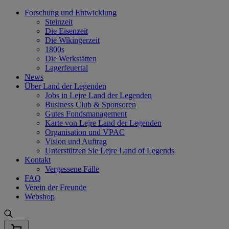
Skip
Forschung und Entwicklung
to
Steinzeit
content
Die Eisenzeit
Die Wikingerzeit
1800s
Die Werkstätten
Lagerfeuertal
News
Über Land der Legenden
Jobs in Lejre Land der Legenden
Business Club & Sponsoren
Gutes Fondsmanagement
Karte von Lejre Land der Legenden
Organisation und VPAC
Vision und Auftrag
Unterstützen Sie Lejre Land of Legends
Kontakt
Vergessene Fälle
FAQ
Verein der Freunde
Webshop