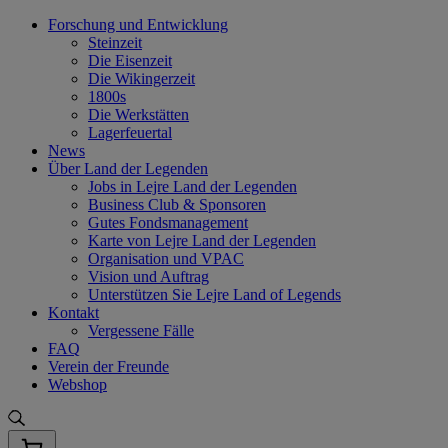
Skip
Forschung und Entwicklung
to
Steinzeit
content
Die Eisenzeit
Die Wikingerzeit
1800s
Die Werkstätten
Lagerfeuertal
News
Über Land der Legenden
Jobs in Lejre Land der Legenden
Business Club & Sponsoren
Gutes Fondsmanagement
Karte von Lejre Land der Legenden
Organisation und VPAC
Vision und Auftrag
Unterstützen Sie Lejre Land of Legends
Kontakt
Vergessene Fälle
FAQ
Verein der Freunde
Webshop