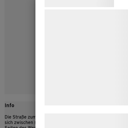
Samtykke til cookies
Vi og vores samarbejdspartnere bruge
teknologier, herunder cookies, til at
indsamle oplysninger om dig til forskel
formål, herunder: Tilpasning af annonc
bedre brugeroplevelse, funktionalitet,
statistik og marketing. Disse oplysnin
kan blive delt med annoncerings- og
analysepartnere, som kan kombinere
med data, du tidligere har givet dem el
de har indsamlet gennem din brug af 
tjenester. Ved at klikke på 'OK' giver d
samtykke til disse formål.
Info
Die Straße zum eisenzeitlichen Dorf Lethra schlängelt
Læs mere om vores brug af cookies o
sich zwischen sanften Hügeln hindurch, und zu beiden
behandling af persondata
her
.
Seiten des Weges mampfen die Schafe des Dorfes das