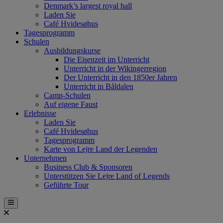
Denmark’s largest royal hall
Laden Sie
Café Hvidesøhus
Tagesprogramm
Schulen
Ausbildungskurse
Die Eisenzeit im Unterricht
Unterricht in der Wikingerregion
Der Unterricht in den 1850er Jahren
Unterricht in Båldalen
Camp-Schulen
Auf eigene Faust
Erlebnisse
Laden Sie
Café Hvidesøhus
Tagesprogramm
Karte von Lejre Land der Legenden
Unternehmen
Business Club & Sponsoren
Unterstützen Sie Lejre Land of Legends
Geführte Tour