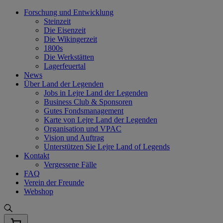
Skip
Forschung und Entwicklung
to
Steinzeit
content
Die Eisenzeit
Die Wikingerzeit
1800s
Die Werkstätten
Lagerfeuertal
News
Über Land der Legenden
Jobs in Lejre Land der Legenden
Business Club & Sponsoren
Gutes Fondsmanagement
Karte von Lejre Land der Legenden
Organisation und VPAC
Vision und Auftrag
Unterstützen Sie Lejre Land of Legends
Kontakt
Vergessene Fälle
FAQ
Verein der Freunde
Webshop