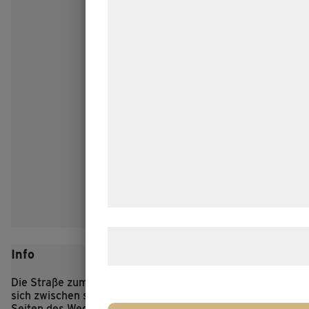
teknologier, herunder cookies, til at
indsamle oplysninger om dig til forskel
formål, herunder: Tilpasning af annonc
bedre brugeroplevelse, funktionalitet,
statistik og marketing. Disse oplysnin
kan blive delt med annoncerings- og
analysepartnere, som kan kombinere
med data, du tidligere har givet dem el
de har indsamlet gennem din brug af 
tjenester. Ved at klikke på 'OK' giver d
samtykke til disse formål.
Læs mere om vores brug af cookies o
Info
behandling af persondata
her
.
Die Straße zum eisenzeitlichen Dorf Lethra schlängelt
sich zwischen sanften Hügeln hindurch, und zu beiden
Seiten des Weges mampfen die Schafe des Dorfes das