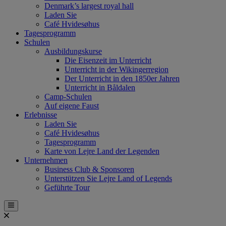
Denmark’s largest royal hall
Laden Sie
Café Hvidesøhus
Tagesprogramm
Schulen
Ausbildungskurse
Die Eisenzeit im Unterricht
Unterricht in der Wikingerregion
Der Unterricht in den 1850er Jahren
Unterricht in Båldalen
Camp-Schulen
Auf eigene Faust
Erlebnisse
Laden Sie
Café Hvidesøhus
Tagesprogramm
Karte von Lejre Land der Legenden
Unternehmen
Business Club & Sponsoren
Unterstützen Sie Lejre Land of Legends
Geführte Tour