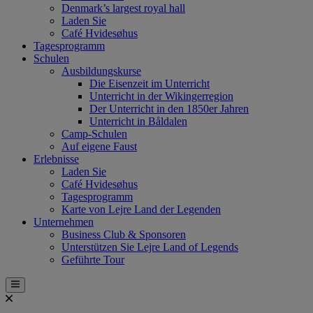
Denmark’s largest royal hall
Laden Sie
Café Hvidesøhus
Tagesprogramm
Schulen
Ausbildungskurse
Die Eisenzeit im Unterricht
Unterricht in der Wikingerregion
Der Unterricht in den 1850er Jahren
Unterricht in Båldalen
Camp-Schulen
Auf eigene Faust
Erlebnisse
Laden Sie
Café Hvidesøhus
Tagesprogramm
Karte von Lejre Land der Legenden
Unternehmen
Business Club & Sponsoren
Unterstützen Sie Lejre Land of Legends
Geführte Tour