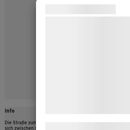
Samtykke til cookies
Vi og vores samarbejdspartnere bruge
teknologier, herunder cookies, til at
indsamle oplysninger om dig til forskel
formål, herunder: Tilpasning af annonc
bedre brugeroplevelse, funktionalitet,
statistik og marketing. Disse oplysnin
kan blive delt med annoncerings- og
analysepartnere, som kan kombinere
med data, du tidligere har givet dem el
de har indsamlet gennem din brug af 
tjenester. Ved at klikke på 'OK' giver d
samtykke til disse formål.
Info
Die Straße zum eisenzeitlichen Dorf Lethra schlängelt
Læs mere om vores brug af cookies o
sich zwischen sanften Hügeln hindurch, und zu beiden