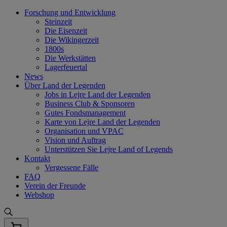
Skip
Forschung und Entwicklung
to
Steinzeit
content
Die Eisenzeit
Die Wikingerzeit
1800s
Die Werkstätten
Lagerfeuertal
News
Über Land der Legenden
Jobs in Lejre Land der Legenden
Business Club & Sponsoren
Gutes Fondsmanagement
Karte von Lejre Land der Legenden
Organisation und VPAC
Vision und Auftrag
Unterstützen Sie Lejre Land of Legends
Kontakt
Vergessene Fälle
FAQ
Verein der Freunde
Webshop