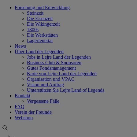
Skip
Forschung und Entwicklung
to
Steinzeit
content
Die Eisenzeit
Die Wikingerzeit
1800s
Die Werkstätten
Lagerfeuertal
News
Über Land der Legenden
Jobs in Lejre Land der Legenden
Business Club & Sponsoren
Gutes Fondsmanagement
Karte von Lejre Land der Legenden
Organisation und VPAC
Vision und Auftrag
Unterstützen Sie Lejre Land of Legends
Kontakt
Vergessene Fälle
FAQ
Verein der Freunde
Webshop