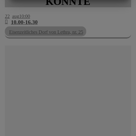
KÖNNTE
MARKETING
STATISTIKEN
22
aug
10:00
10.00-16.30
Eisenzeitliches Dorf von Lethra, nr. 25