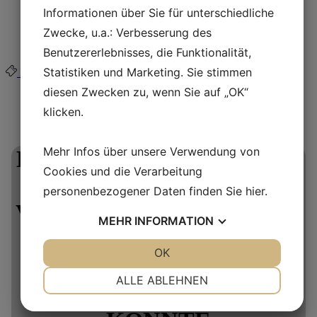
Vergessene Fälle
Informationen über Sie für unterschiedliche
FAQ
Zwecke, u.a.: Verbesserung des
Verein der Freunde
Webshop
Benutzererlebnisses, die Funktionalität,
Statistiken und Marketing. Sie stimmen
Buy ticket
diesen Zwecken zu, wenn Sie auf „OK“
THIS IS A REPEATING EVENT
klicken.
21. AUGUST 2026 10:00
23. AUGUST 2026 10:00
Mehr Infos über unsere Verwendung von
ERLEBEN SIE EIN HAUS
Cookies und die Verarbeitung
AUS DER EISENZEIT
personenbezogener Daten finden Sie
hier
.
VON INNEN UND SEHEN
MEHR
INFORMATION
SIE EIN DORF, WIE ES
JA
NEIN
OK
JA
NEIN
VOR 2000 JAHREN
NOTWENDIG
PRÄFERENZEN
ALLE ABLEHNEN
AUSGESEHEN HABEN
JA
NEIN
JA
NEIN