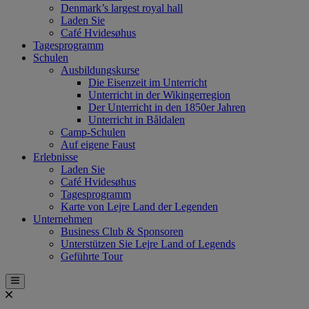
Denmark’s largest royal hall
Laden Sie
Café Hvidesøhus
Tagesprogramm
Schulen
Ausbildungskurse
Die Eisenzeit im Unterricht
Unterricht in der Wikingerregion
Der Unterricht in den 1850er Jahren
Unterricht in Båldalen
Camp-Schulen
Auf eigene Faust
Erlebnisse
Laden Sie
Café Hvidesøhus
Tagesprogramm
Karte von Lejre Land der Legenden
Unternehmen
Business Club & Sponsoren
Unterstützen Sie Lejre Land of Legends
Geführte Tour