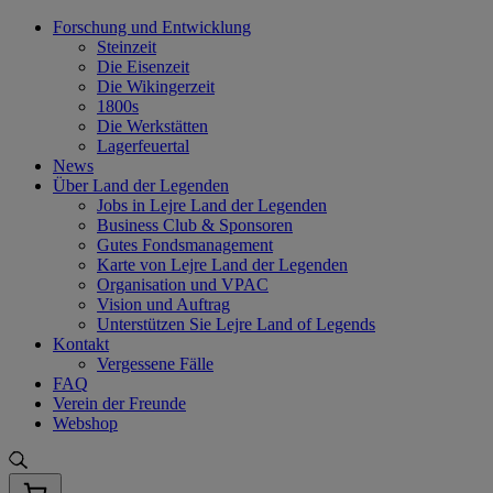
Skip
Forschung und Entwicklung
to
Steinzeit
content
Die Eisenzeit
Die Wikingerzeit
1800s
Die Werkstätten
Lagerfeuertal
News
Über Land der Legenden
Jobs in Lejre Land der Legenden
Business Club & Sponsoren
Gutes Fondsmanagement
Karte von Lejre Land der Legenden
Organisation und VPAC
Vision und Auftrag
Unterstützen Sie Lejre Land of Legends
Kontakt
Vergessene Fälle
FAQ
Verein der Freunde
Webshop