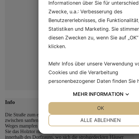
Informationen über Sie für unterschied
Zwecke, u.a.: Verbesserung des
Benutzererlebnisses, die Funktionalität
Statistiken und Marketing. Sie stimme
diesen Zwecken zu, wenn Sie auf „OK“
klicken.
Mehr Infos über unsere Verwendung v
Cookies und die Verarbeitung
personenbezogener Daten finden Sie
MEHR
INFORMATION
Info
JA
NEIN
OK
JA
NEIN
Die Straße zum eisenzeitlichen Dorf Lethra schlängelt sich
NOTWENDIG
PRÄFERENZEN
ALLE ABLEHNEN
zwischen sanften Hügeln hindurch, und zu beiden Seiten des
Weges mampfen die Schafe des Dorfes das wilde Gras.
Öffnen
JA
NEIN
JA
NEIN
Sie das Holztor mit den geschnitzten Tierköpfen und gehen Sie
innerhalb des Dorfzauns, wo sich die strohgedeckten Häuser