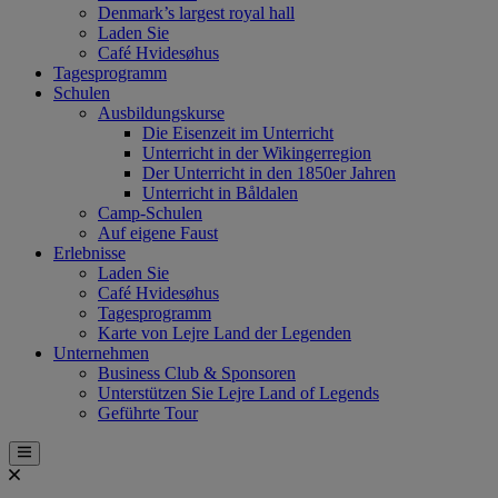
Denmark’s largest royal hall
Laden Sie
Café Hvidesøhus
Tagesprogramm
Schulen
Ausbildungskurse
Die Eisenzeit im Unterricht
Unterricht in der Wikingerregion
Der Unterricht in den 1850er Jahren
Unterricht in Båldalen
Camp-Schulen
Auf eigene Faust
Erlebnisse
Laden Sie
Café Hvidesøhus
Tagesprogramm
Karte von Lejre Land der Legenden
Unternehmen
Business Club & Sponsoren
Unterstützen Sie Lejre Land of Legends
Geführte Tour