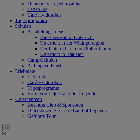
Denmark’s largest royal hall
Laden Sie
Café Hvidesøhus
Tagesprogramm
Schulen
Ausbildungskurse
Die Eisenzeit im Unterricht
Unterricht in der Wikingerregion
Der Unterricht in den 1850er Jahren
Unterricht in Båldalen
Camp-Schulen
Auf eigene Faust
Erlebnisse
Laden Sie
Café Hvidesøhus
Tagesprogramm
Karte von Lejre Land der Legenden
Unternehmen
Business Club & Sponsoren
Unterstützen Sie Lejre Land of Legends
Geführte Tour