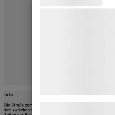
Samtykke til cookies
Vi og vores samarbejdspartnere bruge
teknologier, herunder cookies, til at
indsamle oplysninger om dig til forskel
formål, herunder: Tilpasning af annonc
bedre brugeroplevelse, funktionalitet,
statistik og marketing. Disse oplysnin
kan blive delt med annoncerings- og
analysepartnere, som kan kombinere
med data, du tidligere har givet dem el
de har indsamlet gennem din brug af 
tjenester. Ved at klikke på 'OK' giver d
samtykke til disse formål.
Info
Die Straße zum eisenzeitlichen Dorf Lethra schlängelt
Læs mere om vores brug af cookies o
sich zwischen sanften Hügeln hindurch, und zu beiden
behandling af persondata
her
.
Seiten des Weges mampfen die Schafe des Dorfes das