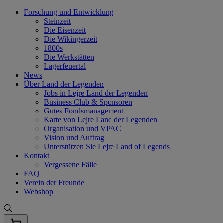
Skip
Forschung und Entwicklung
to
Steinzeit
content
Die Eisenzeit
Die Wikingerzeit
1800s
Die Werkstätten
Lagerfeuertal
News
Über Land der Legenden
Jobs in Lejre Land der Legenden
Business Club & Sponsoren
Gutes Fondsmanagement
Karte von Lejre Land der Legenden
Organisation und VPAC
Vision und Auftrag
Unterstützen Sie Lejre Land of Legends
Kontakt
Vergessene Fälle
FAQ
Verein der Freunde
Webshop