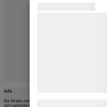
Samtykke til cookies
Vi og vores samarbejdspartnere bruge
teknologier, herunder cookies, til at
indsamle oplysninger om dig til forskel
formål, herunder: Tilpasning af annonc
bedre brugeroplevelse, funktionalitet,
statistik og marketing. Disse oplysnin
kan blive delt med annoncerings- og
analysepartnere, som kan kombinere
med data, du tidligere har givet dem el
de har indsamlet gennem din brug af 
tjenester. Ved at klikke på 'OK' giver d
samtykke til disse formål.
Info
Die Straße zum eisenzeitlichen Dorf Lethra schlängelt
Læs mere om vores brug af cookies o
sich zwischen sanften Hügeln hindurch, und zu beiden