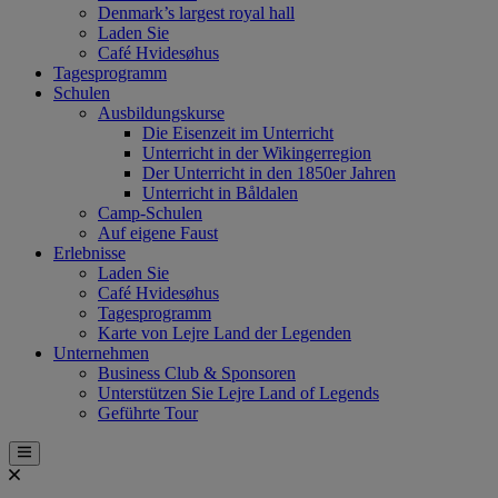
Denmark’s largest royal hall
Laden Sie
Café Hvidesøhus
Tagesprogramm
Schulen
Ausbildungskurse
Die Eisenzeit im Unterricht
Unterricht in der Wikingerregion
Der Unterricht in den 1850er Jahren
Unterricht in Båldalen
Camp-Schulen
Auf eigene Faust
Erlebnisse
Laden Sie
Café Hvidesøhus
Tagesprogramm
Karte von Lejre Land der Legenden
Unternehmen
Business Club & Sponsoren
Unterstützen Sie Lejre Land of Legends
Geführte Tour