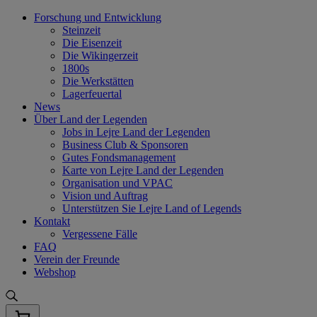
Skip
Forschung und Entwicklung
to
Steinzeit
content
Die Eisenzeit
Die Wikingerzeit
1800s
Die Werkstätten
Lagerfeuertal
News
Über Land der Legenden
Jobs in Lejre Land der Legenden
Business Club & Sponsoren
Gutes Fondsmanagement
Karte von Lejre Land der Legenden
Organisation und VPAC
Vision und Auftrag
Unterstützen Sie Lejre Land of Legends
Kontakt
Vergessene Fälle
FAQ
Verein der Freunde
Webshop