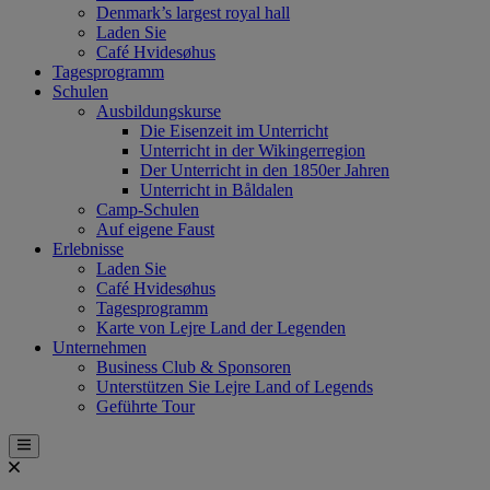
Denmark’s largest royal hall
Laden Sie
Café Hvidesøhus
Tagesprogramm
Schulen
Ausbildungskurse
Die Eisenzeit im Unterricht
Unterricht in der Wikingerregion
Der Unterricht in den 1850er Jahren
Unterricht in Båldalen
Camp-Schulen
Auf eigene Faust
Erlebnisse
Laden Sie
Café Hvidesøhus
Tagesprogramm
Karte von Lejre Land der Legenden
Unternehmen
Business Club & Sponsoren
Unterstützen Sie Lejre Land of Legends
Geführte Tour