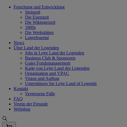
Skip
Forschung und Entwicklung
to
Steinzeit
content
Die Eisenzeit
Die Wikingerzeit
1800s
Die Werkstätten
Lagerfeuertal
News
Über Land der Legenden
Jobs in Lejre Land der Legenden
Business Club & Sponsoren
Gutes Fondsmanagement
Karte von Lejre Land der Legenden
Organisation und VPAC
Vision und Auftrag
Unterstützen Sie Lejre Land of Legends
Kontakt
Vergessene Fälle
FAQ
Verein der Freunde
Webshop