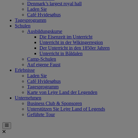
Denmark’s largest royal hall
Laden Sie
Café Hvidesøhus
Tagesprogramm
Schulen
Ausbildungskurse
Die Eisenzeit im Unterricht
Unterricht in der Wikingerregion
Der Unterricht in den 1850er Jahren
Unterricht in Båldalen
Camp-Schulen
Auf eigene Faust
Erlebnisse
Laden Sie
Café Hvidesøhus
Tagesprogramm
Karte von Lejre Land der Legenden
Unternehmen
Business Club & Sponsoren
Unterstützen Sie Lejre Land of Legends
Geführte Tour