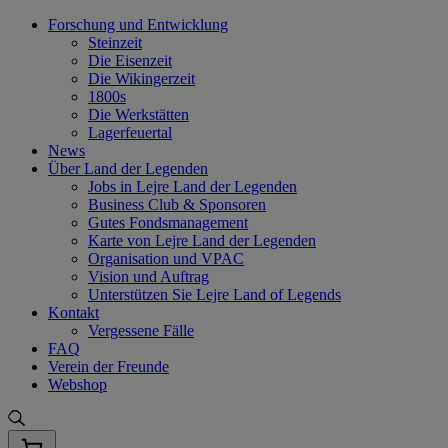
Skip
Forschung und Entwicklung
to
Steinzeit
content
Die Eisenzeit
Die Wikingerzeit
1800s
Die Werkstätten
Lagerfeuertal
News
Über Land der Legenden
Jobs in Lejre Land der Legenden
Business Club & Sponsoren
Gutes Fondsmanagement
Karte von Lejre Land der Legenden
Organisation und VPAC
Vision und Auftrag
Unterstützen Sie Lejre Land of Legends
Kontakt
Vergessene Fälle
FAQ
Verein der Freunde
Webshop