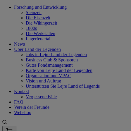
Skip
Forschung und Entwicklung
to
Steinzeit
content
Die Eisenzeit
Die Wikingerzeit
1800s
Die Werkstätten
Lagerfeuertal
News
Über Land der Legenden
Jobs in Lejre Land der Legenden
Business Club & Sponsoren
Gutes Fondsmanagement
Karte von Lejre Land der Legenden
Organisation und VPAC
Vision und Auftrag
Unterstützen Sie Lejre Land of Legends
Kontakt
Vergessene Fälle
FAQ
Verein der Freunde
Webshop