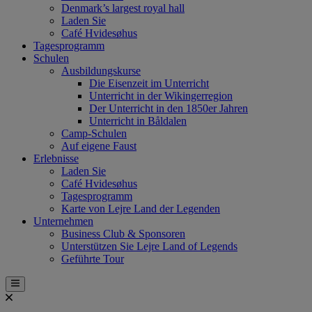
Denmark’s largest royal hall
Laden Sie
Café Hvidesøhus
Tagesprogramm
Schulen
Ausbildungskurse
Die Eisenzeit im Unterricht
Unterricht in der Wikingerregion
Der Unterricht in den 1850er Jahren
Unterricht in Båldalen
Camp-Schulen
Auf eigene Faust
Erlebnisse
Laden Sie
Café Hvidesøhus
Tagesprogramm
Karte von Lejre Land der Legenden
Unternehmen
Business Club & Sponsoren
Unterstützen Sie Lejre Land of Legends
Geführte Tour