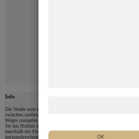
indsamle oplysninger om dig til forskel
formål, herunder: Tilpasning af annonc
bedre brugeroplevelse, funktionalitet,
statistik og marketing. Disse oplysnin
kan blive delt med annoncerings- og
analysepartnere, som kan kombinere
med data, du tidligere har givet dem el
de har indsamlet gennem din brug af 
tjenester. Ved at klikke på 'OK' giver d
samtykke til disse formål.
Info
Læs mere om vores brug af cookies o
behandling af persondata
her
.
Die Straße zum eisenzeitlichen Dorf Lethra schlängelt sich
zwischen sanften Hügeln hindurch, und zu beiden Seiten des
Weges mampfen die Schafe des Dorfes das wilde Gras.
Öffnen
Sie das Holztor mit den geschnitzten Tierköpfen und gehen Sie
innerhalb des Dorfzauns, wo sich die strohgedeckten Häuser
OK
aneinanderschmiegen.
Folgen Sie dem Steinpflaster zum