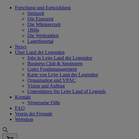
Skip
Forschung und Entwicklung
to
Steinzeit
content
Die Eisenzeit
Die Wikingerzeit
1800s
Die Werkstätten
Lagerfeuertal
News
Über Land der Legenden
Jobs in Lejre Land der Legenden
Business Club & Sponsoren
Gutes Fondsmanagement
Karte von Lejre Land der Legenden
Organisation und VPAC
Vision und Auftrag
Unterstützen Sie Lejre Land of Legends
Kontakt
Vergessene Fälle
FAQ
Verein der Freunde
Webshop