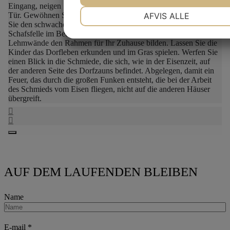
Eingang, neigen Sie den Kopf und treten Sie durch die niedrige
NØDVENDIGE
PRÆFERENCE
AFVIS ALLE
Tür. Gewöhnen Sie Ihre Augen an die Dunkelheit und riechen
Sie den schwachen Duft des Kamins. Setzen Sie sich auf die
Schafsfelle im Bett und stellen Sie sich eine Welt vor, in der die
Lehmwände den Rahmen für Ihr Zuhause bilden.
Lassen Sie die
MARKETING
STATISTIK
Kinder das Dorfleben erkunden und im Gras spielen.
Werfen Sie
einen Blick in die Schmiede, die sich, wie in der Eisenzeit, auf
der anderen Seite des Dorfzauns befindet. Abgelegen, damit ein
Feuer, das durch die großen Funken entsteht, die bei der Arbeit
des Schmieds vom Eisen fliegen, nicht auf die anderen Häuser
übergreift.
AUF DEM LAUFENDEN BLEIBEN
Name
E-mail
*