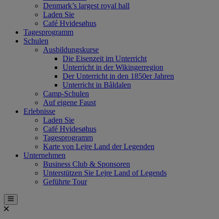
Denmark’s largest royal hall
Laden Sie
Café Hvidesøhus
Tagesprogramm
Schulen
Ausbildungskurse
Die Eisenzeit im Unterricht
Unterricht in der Wikingerregion
Der Unterricht in den 1850er Jahren
Unterricht in Båldalen
Camp-Schulen
Auf eigene Faust
Erlebnisse
Laden Sie
Café Hvidesøhus
Tagesprogramm
Karte von Lejre Land der Legenden
Unternehmen
Business Club & Sponsoren
Unterstützen Sie Lejre Land of Legends
Geführte Tour