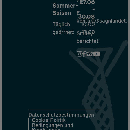
78
27.06
Sommer-
–
Saison
E.
30.08
kontakt@sagnlandet.
Täglich
10.00
geöffnet:
– 17.00
Smiley
berichtet
Datenschutzbestimmungen
Cookie-Politik
Bedingungen und
Konditionen