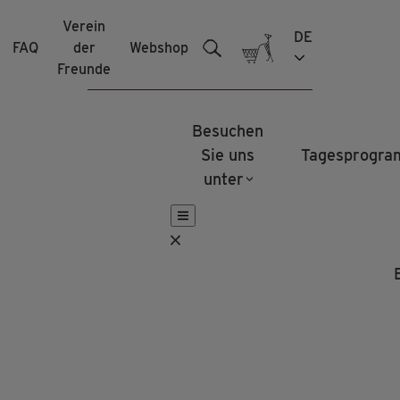
Skip
Verein
DE
to
FAQ
der
Webshop
content
Freunde
Besuchen
Sie uns
Tagesprogr
unter