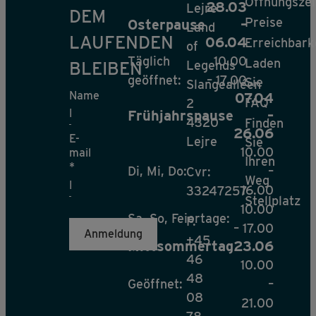
Öffnungszei
28.03
Lejre
DEM
Preise
Osterpause
–
Land
LAUFENDEN
06.04
Erreichbark
of
Täglich
10.00
Laden
BLEIBEN
Legends
geöffnet:
– 17.00
Sie
Slangealléen
Name
07.04
FAQ
2
Frühjahrspause
–
4320
Finden
26.06
E-
Lejre
Sie
10.00
mail
Ihren
*
Di, Mi, Do:
–
Cvr:
Weg
16.00
33247257
Stellplatz
10.00
Sa, So, Feiertage:
P.
– 17.00
+45
Mittsommertag
23.06
46
10.00
48
Geöffnet:
–
08
21.00