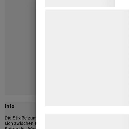
Samtykke til cookies
Vi og vores samarbejdspartnere bruge
teknologier, herunder cookies, til at
indsamle oplysninger om dig til forskel
formål, herunder: Tilpasning af annonc
bedre brugeroplevelse, funktionalitet,
statistik og marketing. Disse oplysnin
kan blive delt med annoncerings- og
analysepartnere, som kan kombinere
med data, du tidligere har givet dem el
de har indsamlet gennem din brug af 
tjenester. Ved at klikke på 'OK' giver d
samtykke til disse formål.
Info
Die Straße zum eisenzeitlichen Dorf Lethra schlängelt
Læs mere om vores brug af cookies o
sich zwischen sanften Hügeln hindurch, und zu beiden
behandling af persondata
her
.
Seiten des Weges mampfen die Schafe des Dorfes das