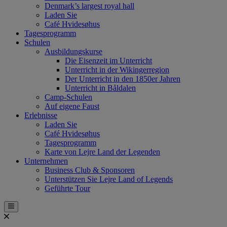
Denmark’s largest royal hall
Laden Sie
Café Hvidesøhus
Tagesprogramm
Schulen
Ausbildungskurse
Die Eisenzeit im Unterricht
Unterricht in der Wikingerregion
Der Unterricht in den 1850er Jahren
Unterricht in Båldalen
Camp-Schulen
Auf eigene Faust
Erlebnisse
Laden Sie
Café Hvidesøhus
Tagesprogramm
Karte von Lejre Land der Legenden
Unternehmen
Business Club & Sponsoren
Unterstützen Sie Lejre Land of Legends
Geführte Tour