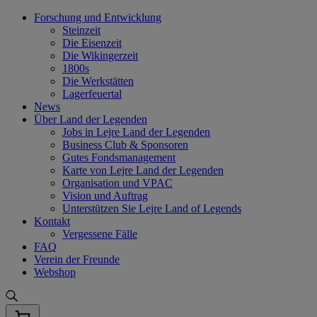
Skip
Forschung und Entwicklung
to
Steinzeit
content
Die Eisenzeit
Die Wikingerzeit
1800s
Die Werkstätten
Lagerfeuertal
News
Über Land der Legenden
Jobs in Lejre Land der Legenden
Business Club & Sponsoren
Gutes Fondsmanagement
Karte von Lejre Land der Legenden
Organisation und VPAC
Vision und Auftrag
Unterstützen Sie Lejre Land of Legends
Kontakt
Vergessene Fälle
FAQ
Verein der Freunde
Webshop