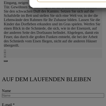
Eingang, neigen Sie den Kopf und treten Sie durch die niedrige
JA
NEIN
JA
NEIN
Tür. Gewöhnen Sie Ihre Augen an die Dunkelheit und riechen
Sie den schwachen Duft des Kamins. Setzen Sie sich auf die
MARKETING
STATISTIKEN
Schafsfelle im Bett und stellen Sie sich eine Welt vor, in der die
Lehmwände den Rahmen für Ihr Zuhause bilden.
Lassen Sie die
Kinder das Dorfleben erkunden und im Gras spielen.
Werfen Sie
einen Blick in die Schmiede, die sich, wie in der Eisenzeit, auf
der anderen Seite des Dorfzauns befindet. Abgelegen, damit ein
Feuer, das durch die großen Funken entsteht, die bei der Arbeit
des Schmieds vom Eisen fliegen, nicht auf die anderen Häuser
übergreift.
AUF DEM LAUFENDEN BLEIBEN
Name
E-mail
*