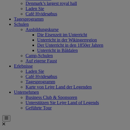
Denmark’s largest royal hall
Laden Sie
Café Hvidesøhus
Tagesprogramm
Schulen
Ausbildungskurse
Die Eisenzeit im Unterricht
Unterricht in der Wikingerregion
Der Unterricht in den 1850er Jahren
Unterricht in Båldalen
Camp-Schulen
Auf eigene Faust
Erlebnisse
Laden Sie
Café Hvidesøhus
Tagesprogramm
Karte von Lejre Land der Legenden
Unternehmen
Business Club & Sponsoren
Unterstützen Sie Lejre Land of Legends
Geführte Tour