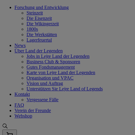
Skip
Forschung und Entwicklung
to
Steinzeit
content
Die Eisenzeit
Die Wikingerzeit
1800s
Die Werkstätten
Lagerfeuertal
News
Über Land der Legenden
Jobs in Lejre Land der Legenden
Business Club & Sponsoren
Gutes Fondsmanagement
Karte von Lejre Land der Legenden
Organisation und VPAC
Vision und Auftrag
Unterstützen Sie Lejre Land of Legends
Kontakt
Vergessene Fälle
FAQ
Verein der Freunde
Webshop