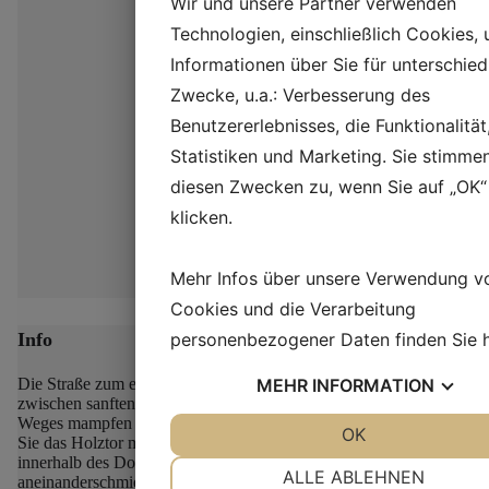
Wir und unsere Partner verwenden
Technologien, einschließlich Cookies,
Informationen über Sie für unterschied
Zwecke, u.a.: Verbesserung des
Benutzererlebnisses, die Funktionalität
Statistiken und Marketing. Sie stimme
diesen Zwecken zu, wenn Sie auf „OK“
klicken.
Mehr Infos über unsere Verwendung v
Cookies und die Verarbeitung
personenbezogener Daten finden Sie
Info
MEHR
INFORMATION
Die Straße zum eisenzeitlichen Dorf Lethra schlängelt sich
zwischen sanften Hügeln hindurch, und zu beiden Seiten des
Weges mampfen die Schafe des Dorfes das wilde Gras.
Öffnen
JA
NEIN
OK
JA
NEIN
Sie das Holztor mit den geschnitzten Tierköpfen und gehen Sie
innerhalb des Dorfzauns, wo sich die strohgedeckten Häuser
NOTWENDIG
PRÄFERENZEN
ALLE ABLEHNEN
aneinanderschmiegen.
Folgen Sie dem Steinpflaster zum