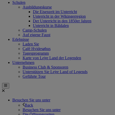
Schulen
Ausbildungskurse
Die Eisenzeit im Unterricht
Unterricht in der Wikingerregion
Der Unterricht in den 1850er Jahren
Unterricht in Båldalen
Camp-Schulen
Auf eigene Faust
Erlebnisse
Laden Sie
Café Hvidesøhus
Tagesprogramm
Karte von Lejre Land der Legenden
Unternehmen
Business Club & Sponsoren
Unterstützen Sie Lejre Land of Legends
Geführte Tour
Besuchen Sie uns unter
Back
Besuchen Sie uns unter
Die Öffnungszeiten