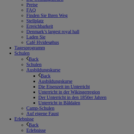
Preise
FAQ
Finden Sie Ihren Weg
Stellplatz
Erreichbarkeit
Denmark’s largest royal hall
Laden Sie
Café Hvidesøhus
Tagesprogramm
Schulen
Back
Schulen
Ausbildungskurse
Back
Ausbildungskurse
Die Eisenzeit im Unterricht
Unterricht in der Wikingerregion
Der Unterricht in den 1850er Jahren
Unterricht in Båldalen
Camp-Schulen
Auf eigene Faust
Erlebnisse
Back
Erlebnisse