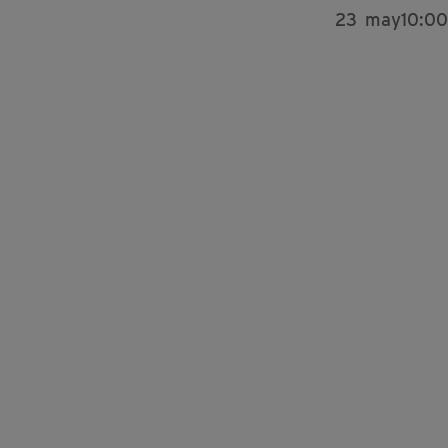
23
may
10:00