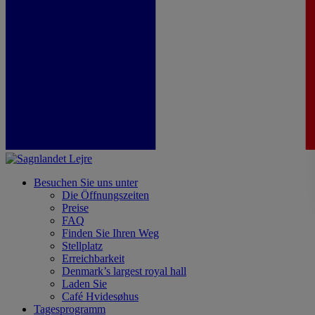
Besuchen Sie uns unter
Die Öffnungszeiten
Preise
FAQ
Finden Sie Ihren Weg
Stellplatz
Erreichbarkeit
Denmark’s largest royal hall
Laden Sie
Café Hvidesøhus
Tagesprogramm