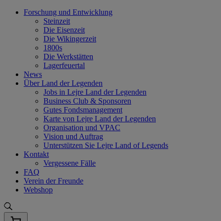
Skip
Forschung und Entwicklung
to
Steinzeit
content
Die Eisenzeit
Die Wikingerzeit
1800s
Die Werkstätten
Lagerfeuertal
News
Über Land der Legenden
Jobs in Lejre Land der Legenden
Business Club & Sponsoren
Gutes Fondsmanagement
Karte von Lejre Land der Legenden
Organisation und VPAC
Vision und Auftrag
Unterstützen Sie Lejre Land of Legends
Kontakt
Vergessene Fälle
FAQ
Verein der Freunde
Webshop