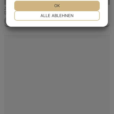
JA
NEIN
OK
JA
NEIN
26
sep
10:00
10.00-16.30
NOTWENDIG
PRÄFERENZEN
ALLE ABLEHNEN
Eisenzeitliches Dorf von Lethra, nr. 25
JA
NEIN
JA
NEIN
MARKETING
STATISTIKEN