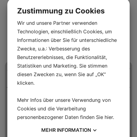
Webshop
Zustimmung zu Cookies
Buy ticket
Wir und unsere Partner verwenden
Technologien, einschließlich Cookies, um
THIS IS A REPEATING EVENT
Informationen über Sie für unterschiedliche
20. SEPTEMBER 2026 10:00
Zwecke, u.a.: Verbesserung des
27. SEPTEMBER 2026 10:00
Benutzererlebnisses, die Funktionalität,
ERLEBEN SIE EIN HAUS
Statistiken und Marketing. Sie stimmen
diesen Zwecken zu, wenn Sie auf „OK“
AUS DER EISENZEIT
klicken.
VON INNEN UND SEHEN
SIE EIN DORF, WIE ES
Mehr Infos über unsere Verwendung von
Cookies und die Verarbeitung
VOR 2000 JAHREN
personenbezogener Daten finden Sie
hier
.
AUSGESEHEN HABEN
MEHR
INFORMATION
KÖNNTE