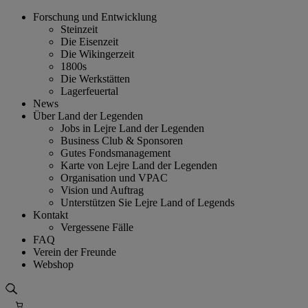
Skip
Forschung und Entwicklung
to
Steinzeit
content
Die Eisenzeit
Die Wikingerzeit
1800s
Die Werkstätten
Lagerfeuertal
News
Über Land der Legenden
Jobs in Lejre Land der Legenden
Business Club & Sponsoren
Gutes Fondsmanagement
Karte von Lejre Land der Legenden
Organisation und VPAC
Vision und Auftrag
Unterstützen Sie Lejre Land of Legends
Kontakt
Vergessene Fälle
FAQ
Verein der Freunde
Webshop