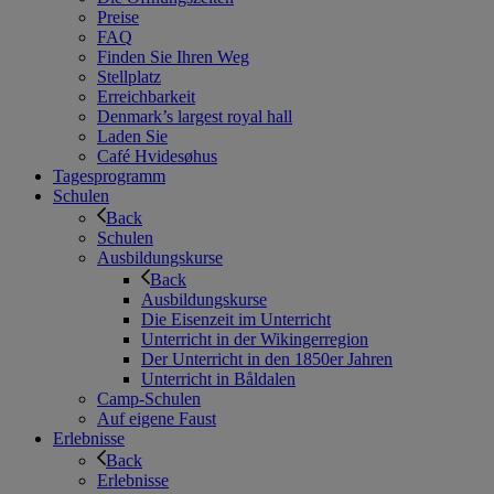
Preise
FAQ
Finden Sie Ihren Weg
Stellplatz
Erreichbarkeit
Denmark’s largest royal hall
Laden Sie
Café Hvidesøhus
Tagesprogramm
Schulen
Back
Schulen
Ausbildungskurse
Back
Ausbildungskurse
Die Eisenzeit im Unterricht
Unterricht in der Wikingerregion
Der Unterricht in den 1850er Jahren
Unterricht in Båldalen
Camp-Schulen
Auf eigene Faust
Erlebnisse
Back
Erlebnisse