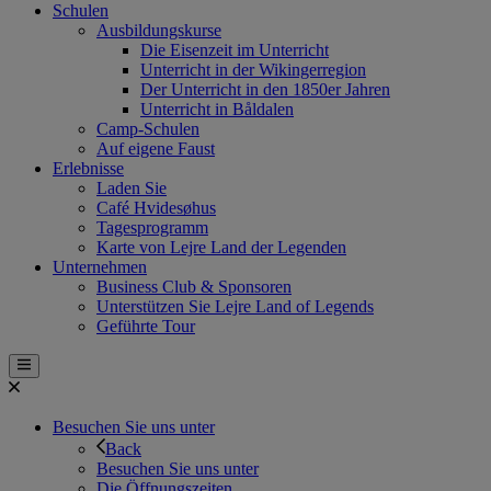
Schulen
Ausbildungskurse
Die Eisenzeit im Unterricht
Unterricht in der Wikingerregion
Der Unterricht in den 1850er Jahren
Unterricht in Båldalen
Camp-Schulen
Auf eigene Faust
Erlebnisse
Laden Sie
Café Hvidesøhus
Tagesprogramm
Karte von Lejre Land der Legenden
Unternehmen
Business Club & Sponsoren
Unterstützen Sie Lejre Land of Legends
Geführte Tour
Besuchen Sie uns unter
Back
Besuchen Sie uns unter
Die Öffnungszeiten