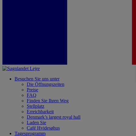
Besuchen Sie uns unter
Die Öffnungszeiten
Preise
FAQ
Finden Sie Ihren Weg
Stellplatz
Erreichbarkeit
Denmark’s largest royal hall
Laden Sie
Café Hvidesøhus
Tagesprogramm