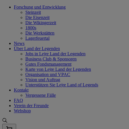
Skip
Forschung und Entwicklung
to
Steinzeit
content
Die Eisenzeit
Die Wikingerzeit
1800s
Die Werkstätten
Lagerfeuertal
News
Über Land der Legenden
Jobs in Lejre Land der Legenden
Business Club & Sponsoren
Gutes Fondsmanagement
Karte von Lejre Land der Legenden
Organisation und VPAC
Vision und Auftrag
Unterstützen Sie Lejre Land of Legends
Kontakt
Vergessene Fälle
FAQ
Verein der Freunde
Webshop