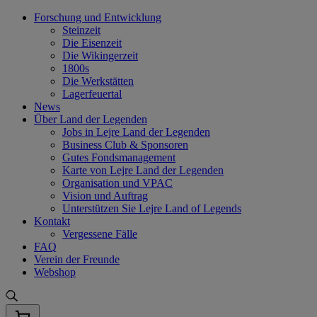
Skip
Forschung und Entwicklung
to
Steinzeit
content
Die Eisenzeit
Die Wikingerzeit
1800s
Die Werkstätten
Lagerfeuertal
News
Über Land der Legenden
Jobs in Lejre Land der Legenden
Business Club & Sponsoren
Gutes Fondsmanagement
Karte von Lejre Land der Legenden
Organisation und VPAC
Vision und Auftrag
Unterstützen Sie Lejre Land of Legends
Kontakt
Vergessene Fälle
FAQ
Verein der Freunde
Webshop