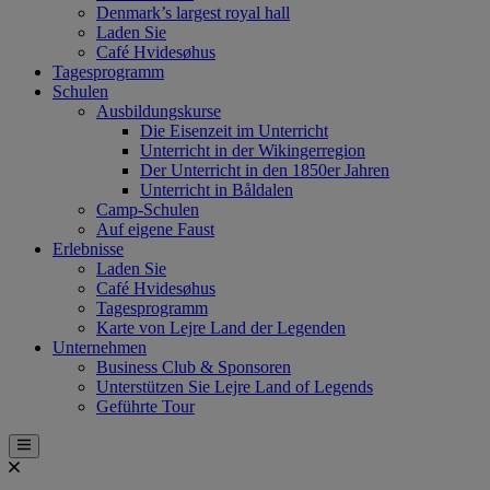
Denmark’s largest royal hall
Laden Sie
Café Hvidesøhus
Tagesprogramm
Schulen
Ausbildungskurse
Die Eisenzeit im Unterricht
Unterricht in der Wikingerregion
Der Unterricht in den 1850er Jahren
Unterricht in Båldalen
Camp-Schulen
Auf eigene Faust
Erlebnisse
Laden Sie
Café Hvidesøhus
Tagesprogramm
Karte von Lejre Land der Legenden
Unternehmen
Business Club & Sponsoren
Unterstützen Sie Lejre Land of Legends
Geführte Tour