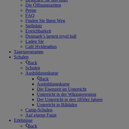
Die Öffnungszeiten
Preise
FAQ
Finden Sie Ihren Weg
Stellplatz
Erreichbarkeit
Denmark’s largest royal hall
Laden Sie
Café Hvidesøhus
Tagesprogramm
Schulen
Back
Schulen
Ausbildungskurse
Back
Ausbildungskurse
Die Eisenzeit im Unterricht
Unterricht in der Wikingerregion
Der Unterricht in den 1850er Jahren
Unterricht in Båldalen
Camp-Schulen
Auf eigene Faust
Erlebnisse
Back