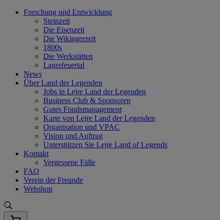
Skip
Forschung und Entwicklung
to
Steinzeit
content
Die Eisenzeit
Die Wikingerzeit
1800s
Die Werkstätten
Lagerfeuertal
News
Über Land der Legenden
Jobs in Lejre Land der Legenden
Business Club & Sponsoren
Gutes Fondsmanagement
Karte von Lejre Land der Legenden
Organisation und VPAC
Vision und Auftrag
Unterstützen Sie Lejre Land of Legends
Kontakt
Vergessene Fälle
FAQ
Verein der Freunde
Webshop