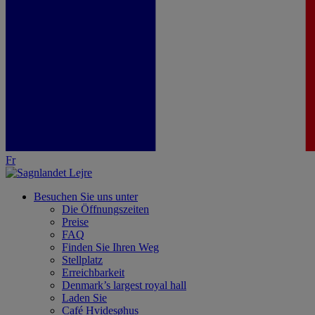
Fr
Besuchen Sie uns unter
Die Öffnungszeiten
Preise
FAQ
Finden Sie Ihren Weg
Stellplatz
Erreichbarkeit
Denmark’s largest royal hall
Laden Sie
Café Hvidesøhus