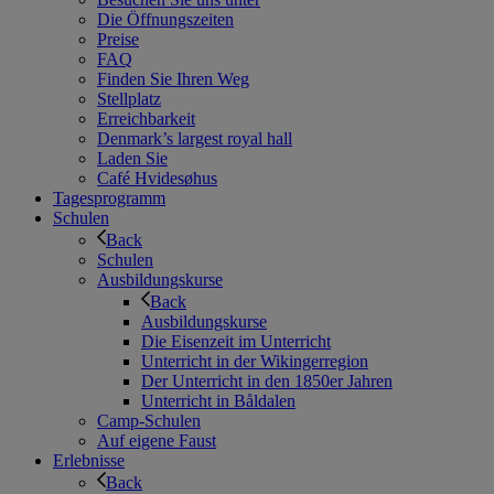
Die Öffnungszeiten
Preise
FAQ
Finden Sie Ihren Weg
Stellplatz
Erreichbarkeit
Denmark’s largest royal hall
Laden Sie
Café Hvidesøhus
Tagesprogramm
Schulen
Back
Schulen
Ausbildungskurse
Back
Ausbildungskurse
Die Eisenzeit im Unterricht
Unterricht in der Wikingerregion
Der Unterricht in den 1850er Jahren
Unterricht in Båldalen
Camp-Schulen
Auf eigene Faust
Erlebnisse
Back