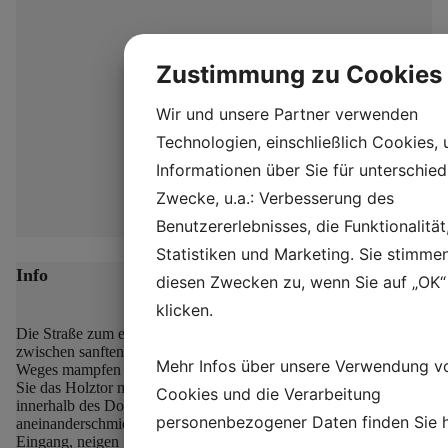
Zustimmung zu Cookies
Wir und unsere Partner verwenden
Technologien, einschließlich Cookies,
Informationen über Sie für unterschied
Zwecke, u.a.: Verbesserung des
Benutzererlebnisses, die Funktionalität
Statistiken und Marketing. Sie stimme
Info
diesen Zwecken zu, wenn Sie auf „OK“
klicken.
Die Straße zum eisenzeitlichen Dorf Lethra schlängelt sich
zwischen sanften Hügeln hindurch, und zu beiden Seiten des
Mehr Infos über unsere Verwendung v
Weges mampfen die Schafe des Dorfes das wilde Gras.
Öffnen
Sie das Holztor mit den geschnitzten Tierköpfen und gehen Sie
Cookies und die Verarbeitung
innerhalb des Dorfzauns, wo sich die strohgedeckten Häuser
personenbezogener Daten finden Sie
aneinanderschmiegen.
Folgen Sie dem Steinpflaster zum
Eingang, neigen Sie den Kopf und treten Sie durch die niedrige