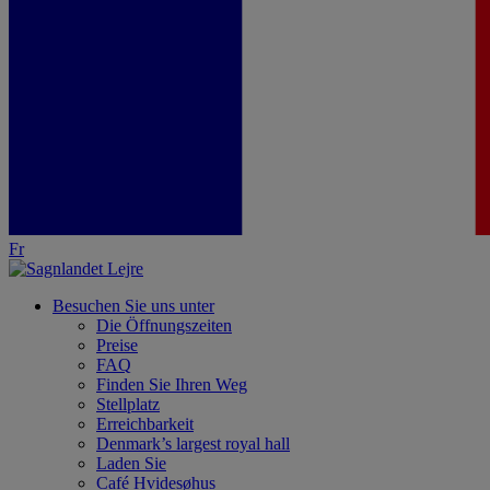
Fr
Besuchen Sie uns unter
Die Öffnungszeiten
Preise
FAQ
Finden Sie Ihren Weg
Stellplatz
Erreichbarkeit
Denmark’s largest royal hall
Laden Sie
Café Hvidesøhus