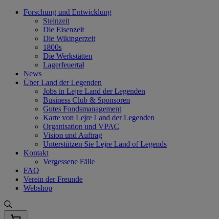
Skip
Forschung und Entwicklung
to
Steinzeit
content
Die Eisenzeit
Die Wikingerzeit
1800s
Die Werkstätten
Lagerfeuertal
News
Über Land der Legenden
Jobs in Lejre Land der Legenden
Business Club & Sponsoren
Gutes Fondsmanagement
Karte von Lejre Land der Legenden
Organisation und VPAC
Vision und Auftrag
Unterstützen Sie Lejre Land of Legends
Kontakt
Vergessene Fälle
FAQ
Verein der Freunde
Webshop