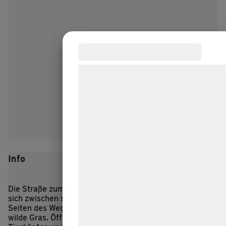
Samtykke til cookies
Vi og vores samarbejdspartnere bruge
teknologier, herunder cookies, til at
indsamle oplysninger om dig til forskel
formål, herunder: Tilpasning af annonc
bedre brugeroplevelse, funktionalitet,
statistik og marketing. Disse oplysnin
kan blive delt med annoncerings- og
Info
analysepartnere, som kan kombinere
med data, du tidligere har givet dem el
Die Straße zum eisenzeitlichen Dorf Lethra schlängelt
de har indsamlet gennem din brug af 
sich zwischen sanften Hügeln hindurch, und zu beiden
Seiten des Weges mampfen die Schafe des Dorfes das
tjenester. Ved at klikke på 'OK' giver d
wilde Gras.
Öffnen Sie das Holztor mit den geschnitzten