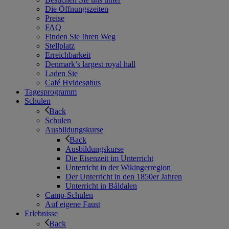
Die Öffnungszeiten
Preise
FAQ
Finden Sie Ihren Weg
Stellplatz
Erreichbarkeit
Denmark’s largest royal hall
Laden Sie
Café Hvidesøhus
Tagesprogramm
Schulen
Back
Schulen
Ausbildungskurse
Back
Ausbildungskurse
Die Eisenzeit im Unterricht
Unterricht in der Wikingerregion
Der Unterricht in den 1850er Jahren
Unterricht in Båldalen
Camp-Schulen
Auf eigene Faust
Erlebnisse
Back