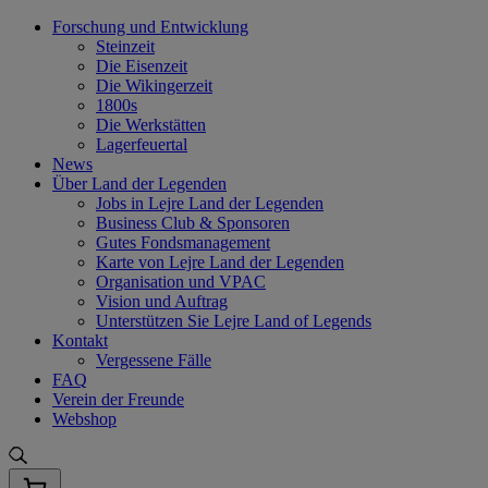
Skip
Forschung und Entwicklung
to
Steinzeit
content
Die Eisenzeit
Die Wikingerzeit
1800s
Die Werkstätten
Lagerfeuertal
News
Über Land der Legenden
Jobs in Lejre Land der Legenden
Business Club & Sponsoren
Gutes Fondsmanagement
Karte von Lejre Land der Legenden
Organisation und VPAC
Vision und Auftrag
Unterstützen Sie Lejre Land of Legends
Kontakt
Vergessene Fälle
FAQ
Verein der Freunde
Webshop