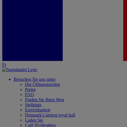
Fr
Besuchen Sie uns unter
Die Öffnungszeiten
Preise
FAQ
Finden Sie Ihren Weg
Stellplatz
Erreichbarkeit
Denmark’s largest royal hall
Laden Sie
Café Hvidesøhus