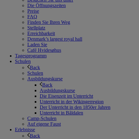
Die Öffnungszeiten
Preise
FAQ
Finden Sie Ihren Weg
Stellplatz
Erreichbarkeit
Denmark’s largest royal hall
Laden Sie
Café Hvidesøhus
Tagesprogramm
Schulen
Back
Schulen
Ausbildungskurse
Back
Ausbildungskurse
Die Eisenzeit im Unterricht
Unterricht in der Wikingerregion
Der Unterricht in den 1850er Jahren
Unterricht in Båldalen
Camp-Schulen
Auf eigene Faust
Erlebnisse
Back