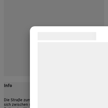
Samtykke til cookies
Vi og vores samarbejdspartnere bruge
teknologier, herunder cookies, til at
indsamle oplysninger om dig til forskel
formål, herunder: Tilpasning af annonc
bedre brugeroplevelse, funktionalitet,
statistik og marketing. Disse oplysnin
Info
kan blive delt med annoncerings- og
analysepartnere, som kan kombinere
med data, du tidligere har givet dem el
Die Straße zum eisenzeitlichen Dorf Lethra schlängelt
sich zwischen sanften Hügeln hindurch, und zu beiden
de har indsamlet gennem din brug af 