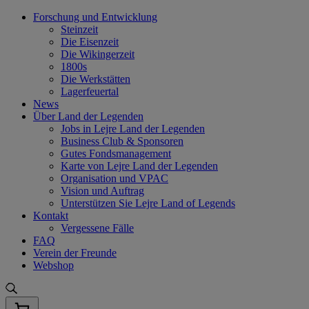
Skip
Forschung und Entwicklung
to
Steinzeit
content
Die Eisenzeit
Die Wikingerzeit
1800s
Die Werkstätten
Lagerfeuertal
News
Über Land der Legenden
Jobs in Lejre Land der Legenden
Business Club & Sponsoren
Gutes Fondsmanagement
Karte von Lejre Land der Legenden
Organisation und VPAC
Vision und Auftrag
Unterstützen Sie Lejre Land of Legends
Kontakt
Vergessene Fälle
FAQ
Verein der Freunde
Webshop