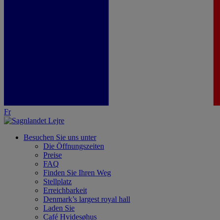
Fr
Besuchen Sie uns unter
Die Öffnungszeiten
Preise
FAQ
Finden Sie Ihren Weg
Stellplatz
Erreichbarkeit
Denmark’s largest royal hall
Laden Sie
Café Hvidesøhus