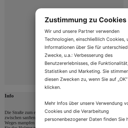
Zustimmung zu Cookies
Wir und unsere Partner verwenden
Technologien, einschließlich Cookies,
Informationen über Sie für unterschied
Zwecke, u.a.: Verbesserung des
Benutzererlebnisses, die Funktionalität
Statistiken und Marketing. Sie stimme
diesen Zwecken zu, wenn Sie auf „OK“
klicken.
Info
Mehr Infos über unsere Verwendung v
Cookies und die Verarbeitung
Die Straße zum eisenzeitlichen Dorf Lethra schlängelt sich
zwischen sanften Hügeln hindurch, und zu beiden Seiten des
personenbezogener Daten finden Sie
Weges mampfen die Schafe des Dorfes das wilde Gras.
Öffnen
Sie das Holztor mit den geschnitzten Tierköpfen und gehen Sie