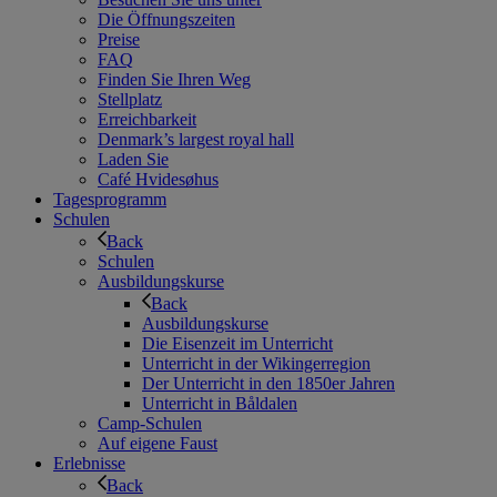
Die Öffnungszeiten
Preise
FAQ
Finden Sie Ihren Weg
Stellplatz
Erreichbarkeit
Denmark’s largest royal hall
Laden Sie
Café Hvidesøhus
Tagesprogramm
Schulen
Back
Schulen
Ausbildungskurse
Back
Ausbildungskurse
Die Eisenzeit im Unterricht
Unterricht in der Wikingerregion
Der Unterricht in den 1850er Jahren
Unterricht in Båldalen
Camp-Schulen
Auf eigene Faust
Erlebnisse
Back