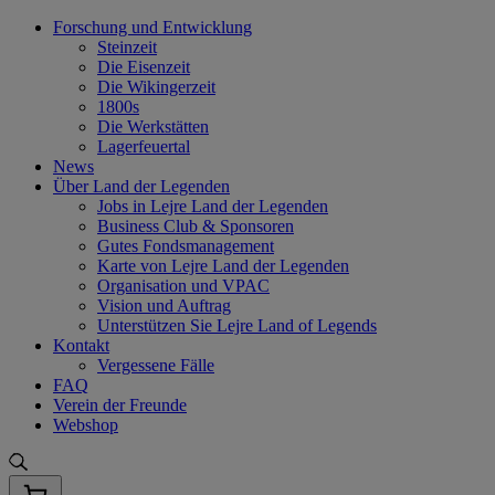
Skip
Forschung und Entwicklung
to
Steinzeit
content
Die Eisenzeit
Die Wikingerzeit
1800s
Die Werkstätten
Lagerfeuertal
News
Über Land der Legenden
Jobs in Lejre Land der Legenden
Business Club & Sponsoren
Gutes Fondsmanagement
Karte von Lejre Land der Legenden
Organisation und VPAC
Vision und Auftrag
Unterstützen Sie Lejre Land of Legends
Kontakt
Vergessene Fälle
FAQ
Verein der Freunde
Webshop