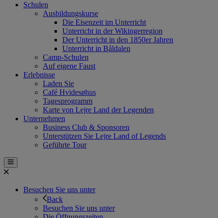
Schulen
Ausbildungskurse
Die Eisenzeit im Unterricht
Unterricht in der Wikingerregion
Der Unterricht in den 1850er Jahren
Unterricht in Båldalen
Camp-Schulen
Auf eigene Faust
Erlebnisse
Laden Sie
Café Hvidesøhus
Tagesprogramm
Karte von Lejre Land der Legenden
Unternehmen
Business Club & Sponsoren
Unterstützen Sie Lejre Land of Legends
Geführte Tour
Besuchen Sie uns unter
Back
Besuchen Sie uns unter
Die Öffnungszeiten