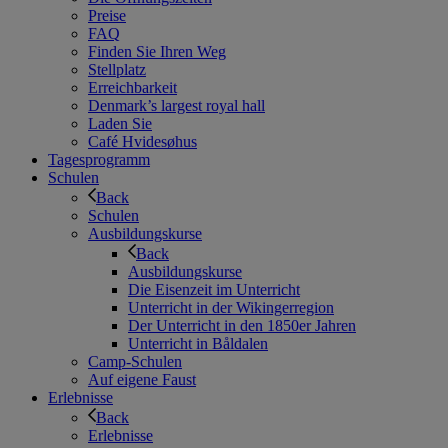
Preise
FAQ
Finden Sie Ihren Weg
Stellplatz
Erreichbarkeit
Denmark’s largest royal hall
Laden Sie
Café Hvidesøhus
Tagesprogramm
Schulen
Back
Schulen
Ausbildungskurse
Back
Ausbildungskurse
Die Eisenzeit im Unterricht
Unterricht in der Wikingerregion
Der Unterricht in den 1850er Jahren
Unterricht in Båldalen
Camp-Schulen
Auf eigene Faust
Erlebnisse
Back
Erlebnisse