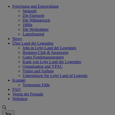
Skip
Forschung und Entwicklung
to
Steinzeit
content
Die Eisenzeit
Die Wikingerzeit
1800s
Die Werkstätten
Lagerfeuertal
News
Über Land der Legenden
Jobs in Lejre Land der Legenden
Business Club & Sponsoren
Gutes Fondsmanagement
Karte von Lejre Land der Legenden
Organisation und VPAC
Vision und Auftrag
Unterstützen Sie Lejre Land of Legends
Kontakt
Vergessene Fälle
FAQ
Verein der Freunde
Webshop