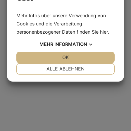
Mehr Infos über unsere Verwendung von
Cookies und die Verarbeitung
personenbezogener Daten finden Sie
hier
.
MEHR
INFORMATION
JA
NEIN
OK
JA
NEIN
Fr
NOTWENDIG
PRÄFERENZEN
ALLE ABLEHNEN
JA
NEIN
JA
NEIN
MARKETING
STATISTIKEN