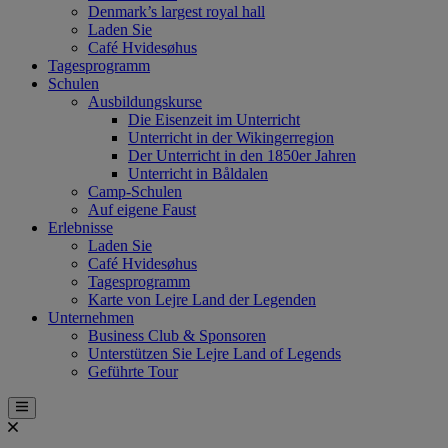
Denmark’s largest royal hall
Laden Sie
Café Hvidesøhus
Tagesprogramm
Schulen
Ausbildungskurse
Die Eisenzeit im Unterricht
Unterricht in der Wikingerregion
Der Unterricht in den 1850er Jahren
Unterricht in Båldalen
Camp-Schulen
Auf eigene Faust
Erlebnisse
Laden Sie
Café Hvidesøhus
Tagesprogramm
Karte von Lejre Land der Legenden
Unternehmen
Business Club & Sponsoren
Unterstützen Sie Lejre Land of Legends
Geführte Tour