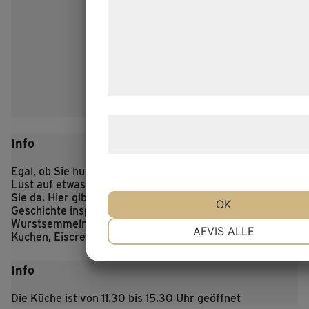
analysepartnere, som kan kombinere
med data, du tidligere har givet dem el
de har indsamlet gennem din brug af 
tjenester. Ved at klikke på 'OK' giver d
samtykke til disse formål.
Læs mere om vores brug af cookies o
Info
behandling af persondata
her
.
Egal, ob Sie hungrig oder durstig sind oder einfach nur
Lust auf etwas Süßes haben, das Café Hvidesøhus ist für
Sie da.
Hier gibt es köstliche Gerichte, die von der
OK
Geschichte inspiriert sind, sowie belegte Brötchen,
Wurstsemmeln, alkoholfreie Getränke, Bier, Kaffee,
NØDVENDIGE
PRÆFERENCE
AFVIS ALLE
Kuchen, Eiscreme und mehr.
Info
MARKETING
STATISTIK
Die Küche ist von 11.30 bis 15.30 Uhr geöffnet