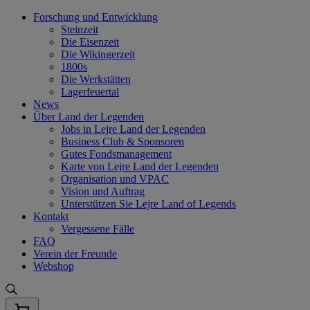
Skip
Forschung und Entwicklung
to
Steinzeit
content
Die Eisenzeit
Die Wikingerzeit
1800s
Die Werkstätten
Lagerfeuertal
News
Über Land der Legenden
Jobs in Lejre Land der Legenden
Business Club & Sponsoren
Gutes Fondsmanagement
Karte von Lejre Land der Legenden
Organisation und VPAC
Vision und Auftrag
Unterstützen Sie Lejre Land of Legends
Kontakt
Vergessene Fälle
FAQ
Verein der Freunde
Webshop