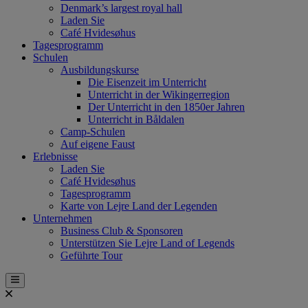
Denmark’s largest royal hall
Laden Sie
Café Hvidesøhus
Tagesprogramm
Schulen
Ausbildungskurse
Die Eisenzeit im Unterricht
Unterricht in der Wikingerregion
Der Unterricht in den 1850er Jahren
Unterricht in Båldalen
Camp-Schulen
Auf eigene Faust
Erlebnisse
Laden Sie
Café Hvidesøhus
Tagesprogramm
Karte von Lejre Land der Legenden
Unternehmen
Business Club & Sponsoren
Unterstützen Sie Lejre Land of Legends
Geführte Tour