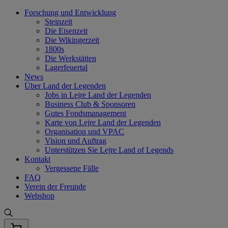
Skip
Forschung und Entwicklung
to
Steinzeit
content
Die Eisenzeit
Die Wikingerzeit
1800s
Die Werkstätten
Lagerfeuertal
News
Über Land der Legenden
Jobs in Lejre Land der Legenden
Business Club & Sponsoren
Gutes Fondsmanagement
Karte von Lejre Land der Legenden
Organisation und VPAC
Vision und Auftrag
Unterstützen Sie Lejre Land of Legends
Kontakt
Vergessene Fälle
FAQ
Verein der Freunde
Webshop