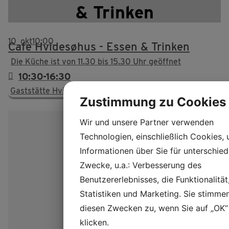
& Trinken
10
okt
10:00
Cafe Hvidesøhus - Essen & Trinken
Die Küche ist von 11.30 bis 15.30 Uhr geöffnet
10:30-16:30
Gaststätte Hvidesøhus
Zustimmung zu Cookies
Wir und unsere Partner verwenden
Technologien, einschließlich Cookies,
Informationen über Sie für unterschied
Zwecke, u.a.: Verbesserung des
Benutzererlebnisses, die Funktionalität
Statistiken und Marketing. Sie stimme
diesen Zwecken zu, wenn Sie auf „OK“
klicken.