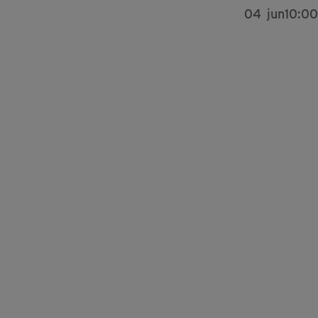
04
jun
10:00