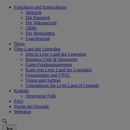
Skip
Forschung und Entwicklung
to
Steinzeit
content
Die Eisenzeit
Die Wikingerzeit
1800s
Die Werkstätten
Lagerfeuertal
News
Über Land der Legenden
Jobs in Lejre Land der Legenden
Business Club & Sponsoren
Gutes Fondsmanagement
Karte von Lejre Land der Legenden
Organisation und VPAC
Vision und Auftrag
Unterstützen Sie Lejre Land of Legends
Kontakt
Vergessene Fälle
FAQ
Verein der Freunde
Webshop