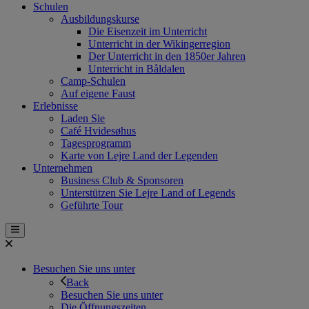
Schulen
Ausbildungskurse
Die Eisenzeit im Unterricht
Unterricht in der Wikingerregion
Der Unterricht in den 1850er Jahren
Unterricht in Båldalen
Camp-Schulen
Auf eigene Faust
Erlebnisse
Laden Sie
Café Hvidesøhus
Tagesprogramm
Karte von Lejre Land der Legenden
Unternehmen
Business Club & Sponsoren
Unterstützen Sie Lejre Land of Legends
Geführte Tour
Besuchen Sie uns unter
Back
Besuchen Sie uns unter
Die Öffnungszeiten