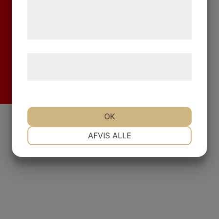
de har indsamlet gennem din brug af deres
tjenester. Ved at klikke på 'OK' giver du
samtykke til disse formål.
Læs mere om vores brug af cookies og
behandling af persondata
her
.
Fr
OK
NØDVENDIGE
PRÆFERENCER
AFVIS ALLE
MARKETING
STATISTIK