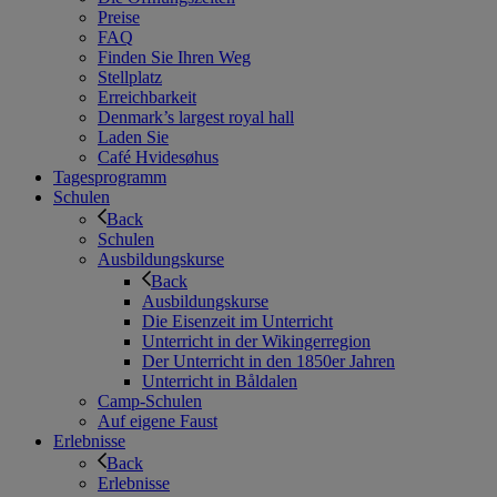
Preise
FAQ
Finden Sie Ihren Weg
Stellplatz
Erreichbarkeit
Denmark’s largest royal hall
Laden Sie
Café Hvidesøhus
Tagesprogramm
Schulen
Back
Schulen
Ausbildungskurse
Back
Ausbildungskurse
Die Eisenzeit im Unterricht
Unterricht in der Wikingerregion
Der Unterricht in den 1850er Jahren
Unterricht in Båldalen
Camp-Schulen
Auf eigene Faust
Erlebnisse
Back
Erlebnisse