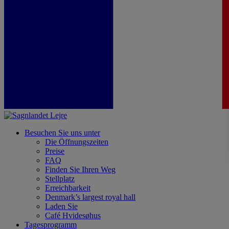
Besuchen Sie uns unter
Die Öffnungszeiten
Preise
FAQ
Finden Sie Ihren Weg
Stellplatz
Erreichbarkeit
Denmark’s largest royal hall
Laden Sie
Café Hvidesøhus
Tagesprogramm