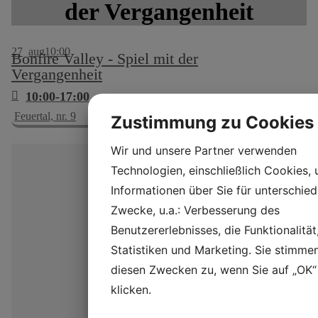
der Vergangenheit
27
aug
10:00
Bonfire Valley - Spiel mit der
Vergangenheit
10:00-17:00
Feuertal, nr. 9
Zustimmung zu Cookies
Wir und unsere Partner verwenden
Technologien, einschließlich Cookies,
Informationen über Sie für unterschied
Zwecke, u.a.: Verbesserung des
Benutzererlebnisses, die Funktionalität
Statistiken und Marketing. Sie stimme
diesen Zwecken zu, wenn Sie auf „OK“
klicken.