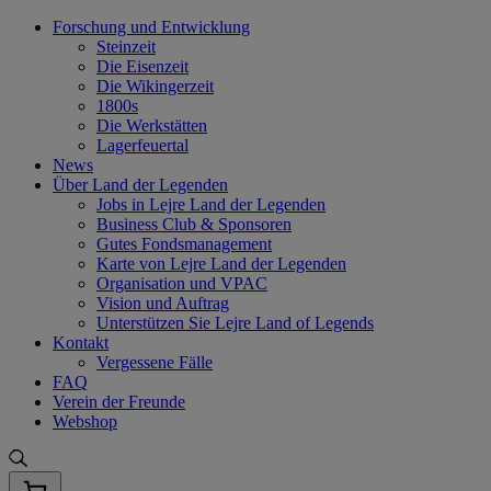
Skip
Forschung und Entwicklung
to
Steinzeit
content
Die Eisenzeit
Die Wikingerzeit
1800s
Die Werkstätten
Lagerfeuertal
News
Über Land der Legenden
Jobs in Lejre Land der Legenden
Business Club & Sponsoren
Gutes Fondsmanagement
Karte von Lejre Land der Legenden
Organisation und VPAC
Vision und Auftrag
Unterstützen Sie Lejre Land of Legends
Kontakt
Vergessene Fälle
FAQ
Verein der Freunde
Webshop