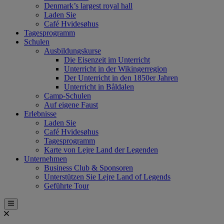
Denmark’s largest royal hall
Laden Sie
Café Hvidesøhus
Tagesprogramm
Schulen
Ausbildungskurse
Die Eisenzeit im Unterricht
Unterricht in der Wikingerregion
Der Unterricht in den 1850er Jahren
Unterricht in Båldalen
Camp-Schulen
Auf eigene Faust
Erlebnisse
Laden Sie
Café Hvidesøhus
Tagesprogramm
Karte von Lejre Land der Legenden
Unternehmen
Business Club & Sponsoren
Unterstützen Sie Lejre Land of Legends
Geführte Tour