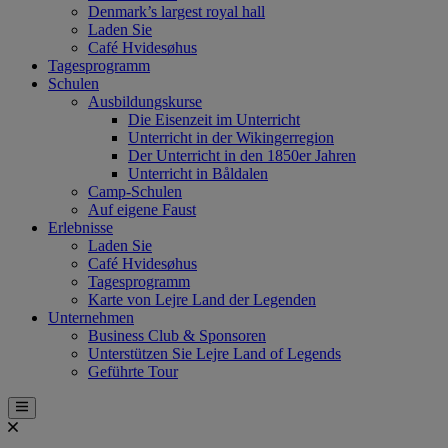
Denmark’s largest royal hall
Laden Sie
Café Hvidesøhus
Tagesprogramm
Schulen
Ausbildungskurse
Die Eisenzeit im Unterricht
Unterricht in der Wikingerregion
Der Unterricht in den 1850er Jahren
Unterricht in Båldalen
Camp-Schulen
Auf eigene Faust
Erlebnisse
Laden Sie
Café Hvidesøhus
Tagesprogramm
Karte von Lejre Land der Legenden
Unternehmen
Business Club & Sponsoren
Unterstützen Sie Lejre Land of Legends
Geführte Tour