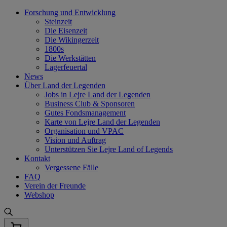
Skip
Forschung und Entwicklung
to
Steinzeit
content
Die Eisenzeit
Die Wikingerzeit
1800s
Die Werkstätten
Lagerfeuertal
News
Über Land der Legenden
Jobs in Lejre Land der Legenden
Business Club & Sponsoren
Gutes Fondsmanagement
Karte von Lejre Land der Legenden
Organisation und VPAC
Vision und Auftrag
Unterstützen Sie Lejre Land of Legends
Kontakt
Vergessene Fälle
FAQ
Verein der Freunde
Webshop