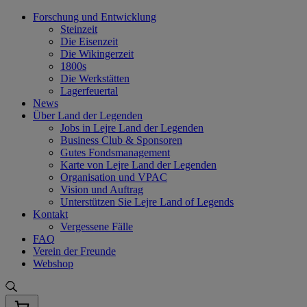
Skip
Forschung und Entwicklung
to
Steinzeit
content
Die Eisenzeit
Die Wikingerzeit
1800s
Die Werkstätten
Lagerfeuertal
News
Über Land der Legenden
Jobs in Lejre Land der Legenden
Business Club & Sponsoren
Gutes Fondsmanagement
Karte von Lejre Land der Legenden
Organisation und VPAC
Vision und Auftrag
Unterstützen Sie Lejre Land of Legends
Kontakt
Vergessene Fälle
FAQ
Verein der Freunde
Webshop