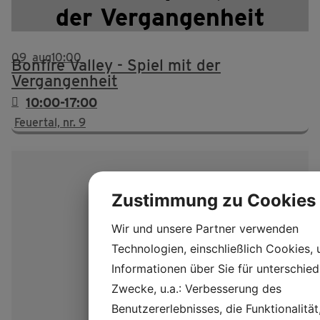
der Vergangenheit
09
aug
10:00
Bonfire Valley - Spiel mit der
Vergangenheit
10:00-17:00
Feuertal, nr. 9
Zustimmung zu Cookies
Wir und unsere Partner verwenden
Technologien, einschließlich Cookies,
Informationen über Sie für unterschied
Zwecke, u.a.: Verbesserung des
Benutzererlebnisses, die Funktionalität