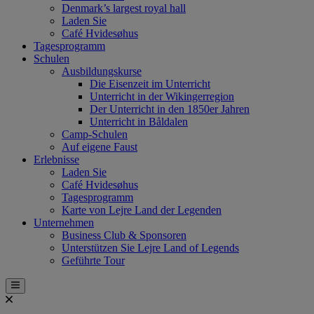
Denmark’s largest royal hall
Laden Sie
Café Hvidesøhus
Tagesprogramm
Schulen
Ausbildungskurse
Die Eisenzeit im Unterricht
Unterricht in der Wikingerregion
Der Unterricht in den 1850er Jahren
Unterricht in Båldalen
Camp-Schulen
Auf eigene Faust
Erlebnisse
Laden Sie
Café Hvidesøhus
Tagesprogramm
Karte von Lejre Land der Legenden
Unternehmen
Business Club & Sponsoren
Unterstützen Sie Lejre Land of Legends
Geführte Tour